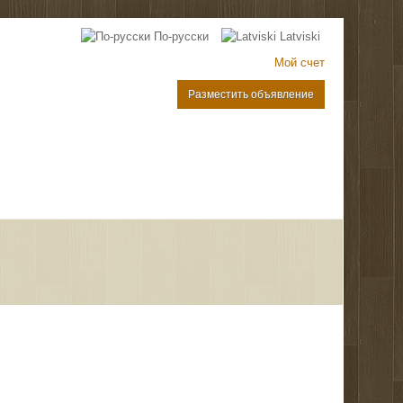
По-русски
Latviski
Мой счет
Разместить объявление