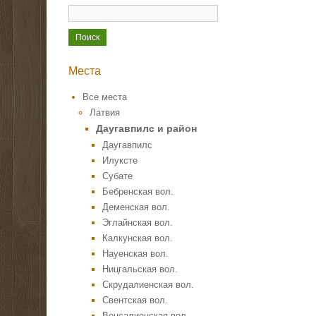
Места
Все места
Латвия
Даугавпилс и район
Даугавпилс
Илуксте
Субате
Бебренская вол.
Деменская вол.
Эглайнская вол.
Калкунская вол.
Науенская вол.
Ницгальская вол.
Скрудалиенская вол.
Свентская вол.
Вецсалиенская вол.