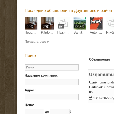
Последние объявления в Даугавпилс и район
29€
29€
6€
903€
Продаем 2 офисных стола со скидкой 80%.
Pārdodam 2 biroja galdus ar 80% atlaidi.
Нужны модели на брови
Sanatorija EGLE
Auto remonts
Показать еще »
Поиск
Объявления
Uzņēmumu j
Название компании:
Uzņēmumu juridi
Darbinieku, bizn
Адрес:
un...
13/02/2022
-
Цена:
до
€