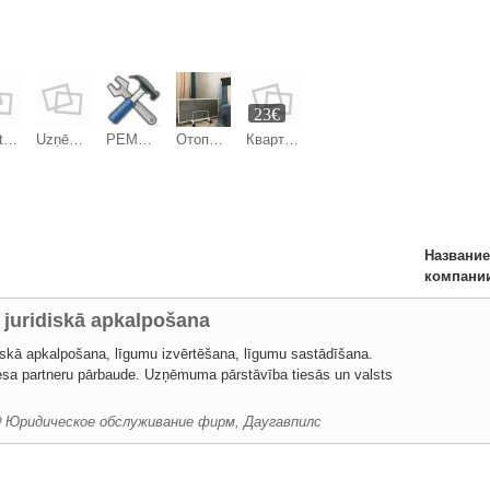
23€
Privātdetektīvu pakalpojumi
Uzņēmumu juridiskā apkalpošana
РЕМОНТ ЭЛЕКТРОТЕХНИКИ
Отопление электрическое
Квартира - посуточно
Название
компани
uridiskā apkalpošana
skā apkalpošana, līgumu izvērtēšana, līgumu sastādīšana.
esa partneru pārbaude. Uzņēmuma pārstāvība tiesās un valsts
Юридическое обслуживание фирм, Даугавпилс