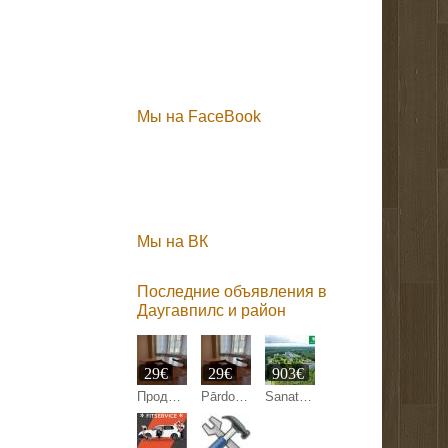
Мы на FaceBook
Мы на ВК
Последние объявления в
Даугавпилс и район
29€
29€
903€
Продаем 2 офисных стола со скидкой 80%.
Pārdodam 2 biroja galdus ar 80% atlaidi.
Sanatorija EGLE