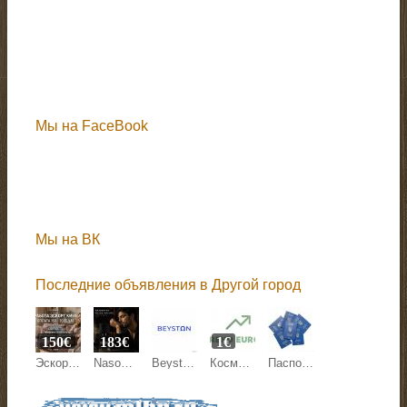
Мы на FaceBook
Мы на ВК
Последние объявления в Другой город
150€
183€
1€
Эскорт работа Киев, Кишинев, Варшава, Берлин, Париж.
Nasomatto Black Afgano Extrait de Parfum 30 ml
Beyston — это международная онлайн-маркетплейс-платформа
Косметика и средства по уходу за собой
Паспорт Украины, гражданство, id карта