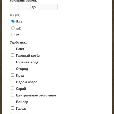
Площадь земли:
до
м2 (га):
Все
м2
га
Удобства::
Баня
Газовый котёл
Горячая вода
Огород
Пруд
Рядом озеро
Сарай
Центральное отопление
Бойлер
Гараж