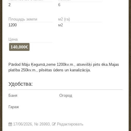
2
6
Площадь земли
м2 (га)
1200
м2
Цена
140,000€
Pārdod Māju Ķegumā,zeme 1200kv.m., atsevišķi pirts ēka.Majas
platība 250kv.m., pilsētas ūdens un kanalizācija.
Удобства:
Баня
Огород
Гараж
17/06/2026
, №
26993
,
Редактировать