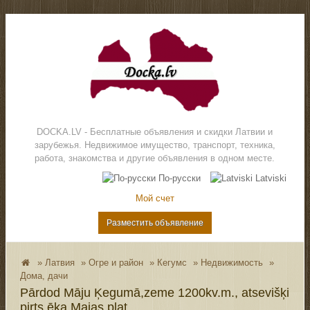
DOCKA.LV - Бесплатные объявления и скидки Латвии и
зарубежья. Недвижимое имущество, транспорт, техника,
работа, знакомства и другие объявления в одном месте.
По-русски
Latviski
Мой счет
Разместить объявление
»
Латвия
»
Огре и район
»
Кегумс
»
Недвижимость
»
Дома, дачи
Pārdod Māju Ķegumā,zeme 1200kv.m., atsevišķi
pirts ēka.Majas plat