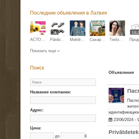
Последние объявления в Латвия
3€
18,
АСТОН - Оптовые продажи подсолнечного масла от завода. Экспорт
Pārdodam margu detaļas.
Meklējam kandidātu Anglijas uzņēmuma pārstāvniecības direktora amatam Latvijā.
Сахар ГОСТ, зерновые, бобовые и масличные культуры оптом
Tiešsaistes sekss
Показать еще »
Поиск
Объявления
Пас
Название компании:
Паспор
жител
Адрес:
идентификацион
23/06/2024
-
Цена:
Privātdetek
до
€