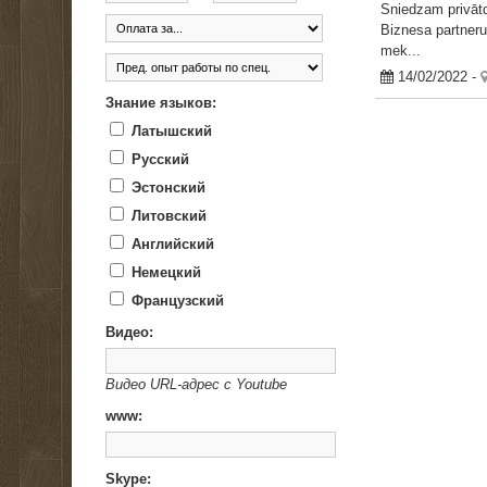
Sniedzam privāt
Biznesa partneru
mek...
14/02/2022
-
Знание языков:
Латышский
Русский
Эстонский
Литовский
Английский
Немецкий
Французский
Видео:
Видео URL-адрес с Youtube
www:
Skype: