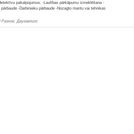
detektīvu pakalpojumus: -Laulības pārkāpumu izmeklēšana -
 pārbaude -Darbinieku pārbaude -Nozagto mantu vai tehnikas
Разное, Даугавпилс