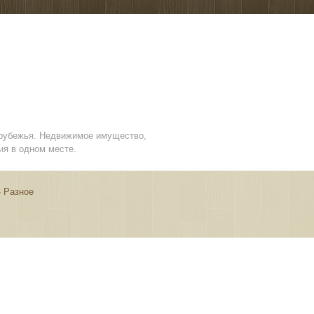
арубежья. Недвижимое имущество,
ия в одном месте.
»
Разное