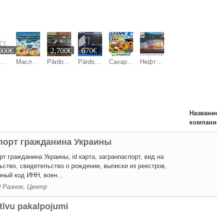
000€
2,700€
670€
Продажа
Масложировая и молочная продукция СолПро - экспортные поставки
Pārdod: Sony PlayStation 5 Pro (PS5 Pro) 2TB + 2 DualSense kontrolieri
Pārdod: Sony PlayStation 5 Pro (PS5 Pro) 2TB + 2 DualSense kontrolieri
Сахар, зерновые и зернобобовые, масличные культуры, корма
Нефтехимическая продукция Роснефть оптом
Названи
компани
порт гражданина Украины
т гражданина Украины, id карта, загранпаспорт, вид на
ьство, свидетельство о рождении, выписки из реестров,
ный код ИНН, воен...
Разное, Центр
tīvu pakalpojumi