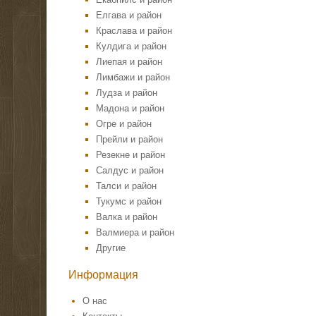
Елгава и район
Краслава и район
Кулдига и район
Лиепая и район
Лимбажи и район
Лудза и район
Мадона и район
Огре и район
Прейли и район
Резекне и район
Салдус и район
Талси и район
Тукумс и район
Валка и район
Валмиера и район
Другие
Информация
О нас