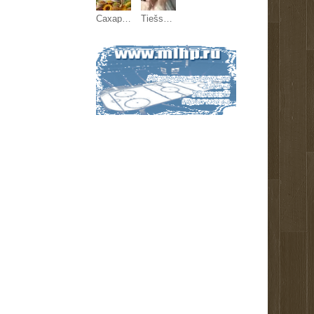
Сахар ГОСТ, зерновые, бобовые и масличные культуры оптом
Tiešsaistes sekss