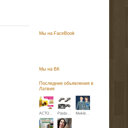
Мы на FaceBook
Мы на ВК
Последние объявления в
Латвия
3€
АСТОН - Оптовые продажи подсолнечного масла от завода. Экспорт
Pārdodam margu detaļas.
Meklējam kandidātu Anglijas uzņēmuma pārstāvniecības direktora amatam Latvijā.