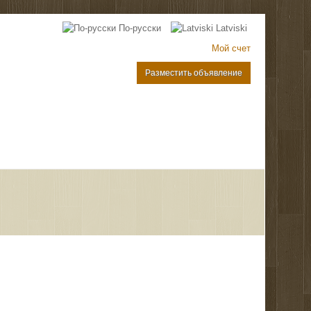
По-русски
Latviski
Мой счет
Разместить объявление