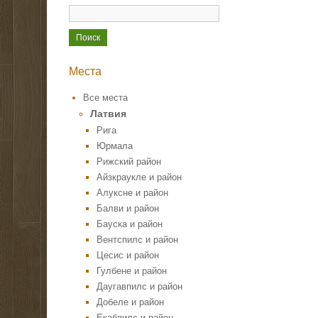
Места
Все места
Латвия
Рига
Юрмала
Рижский район
Айзкраукле и район
Алуксне и район
Балви и район
Бауска и район
Вентспилс и район
Цесис и район
Гулбене и район
Даугавпилс и район
Добеле и район
Екабпилс и район