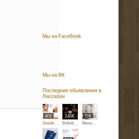
Мы на FaceBook
Мы на ВК
Последние объявления в
Лиссабон
40€
246€
70€
Sesderma C-Vit Liposomal Serum 30 ml
Bohoboco Wet Cherry Liquor Eau de Parfum
Mesoestetic Bodyshock Celluxpert 200 ml