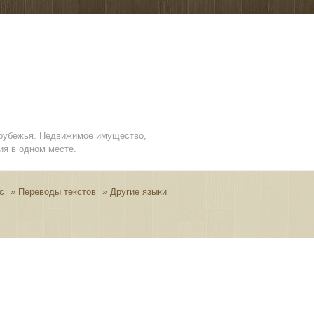
арубежья. Недвижимое имущество,
ия в одном месте.
с
»
Переводы текстов
»
Другие языки