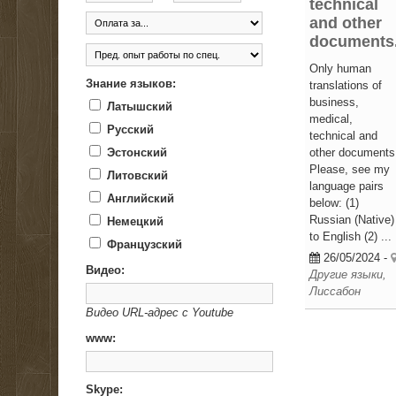
technical
and other
documents
Only human
Знание языков:
translations of
business,
Латышский
medical,
Русский
technical and
Эстонский
other documents
Please, see my
Литовский
language pairs
Английский
below: (1)
Russian (Native)
Немецкий
to English (2) ...
Французский
26/05/2024
-
Видео:
Другие языки,
Лиссабон
Видео URL-адрес с Youtube
www:
Skype: