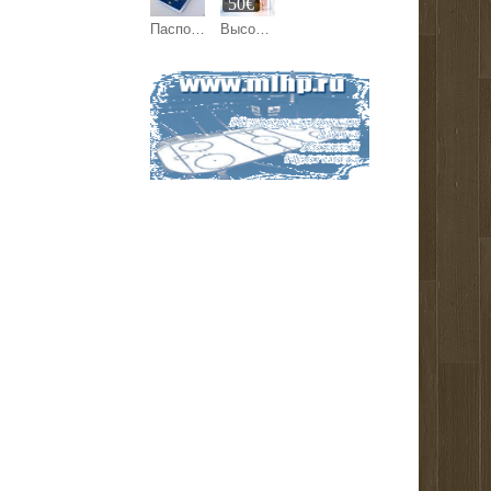
50€
Паспорт Украины, ID-карта
Высококачественная европейская и азиатская косметика от Beyston