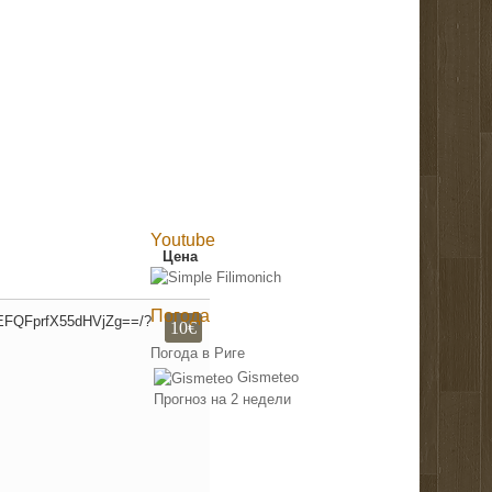
Youtube
Цена
Погода
EEFQFprfX55dHVjZg==/?
10€
Погода в Риге
Gismeteo
Прогноз на 2 недели