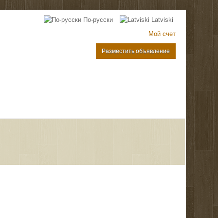
По-русски
Latviski
Мой счет
Разместить объявление