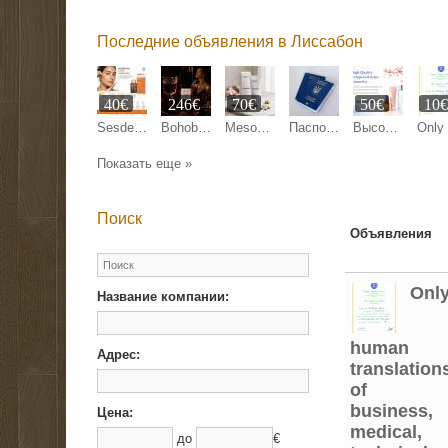
Последние объявления в Лиссабон
40€
246€
70€
50€
10
Sesderma C-Vit Liposomal Serum 30 ml
Bohoboco Wet Cherry Liquor Eau de Parfum
Mesoestetic Bodyshock Celluxpert 200 ml
Паспорт Украины, ID-карта
Высококачественная европейская и азиатская косметика от Beyston
Показать еще »
Поиск
Объявления
Onl
Название компании:
human
Адрес:
translation
of
business,
Цена:
medical,
до
€