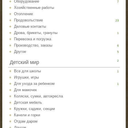
Оборудование
7
Хозяйственные работы
Отопление
Продовольствие
23
Деловые контакты
Дрова, брикеты, гранулы
1
Перевозка и погрузка
Производство, заказы
6
Другое
5
2
Детский мир
Все для школы
1
Игрушки, игры
Для ухода за ребенком
1
Для мамочек
Коляски, сумки, автокресла
Детская мебель
Кружки, садики, секции
Качели и горки
Отдам даром
Другое