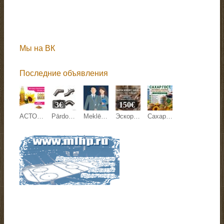
Мы на ВК
Последние объявления
3€
150€
АСТОН - Оптовые продажи подсолнечного масла от завода. Экспорт
Pārdodam margu detaļas.
Meklējam kandidātu Anglijas uzņēmuma pārstāvniecības direktora amatam Latvijā.
Эскорт работа Киев, Кишинев, Варшава, Берлин, Париж.
Сахар ГОСТ, зерновые, бобовые и масличные культуры оптом