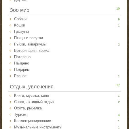
10
Зоо мир
Собаки
6
Кошки
1
Грызуны
Птицы и попугаи
Рыбки, аквариумы
2
Ветеринария, корма
Потеряно
Найдено
Подарим
Разное
1
17
Отдых, увлечения
Книги, музыка, кино
1
Спорт, активный отдых
2
Охота, рыбалка
Туризм
4
Коллекционирование
1
Музыкальные инструменты
1