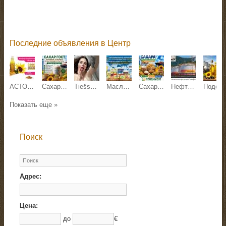
Последние объявления в Центр
АСТОН - Оптовые продажи подсолнечного масла от завода. Экспорт
Сахар ГОСТ, зерновые, бобовые и масличные культуры оптом
Tiešsaistes sekss
Масложировая и молочная продукция СолПро - экспортные поставки
Сахар, зерновые и зернобобовые, масличные культуры, корма
Нефтехимическая продукция Роснефть оптом
Подсолнечное масло наливом от завода Юг Руси
Показать еще »
Поиск
Адрес:
Цена:
до
€