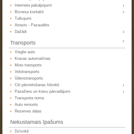
Interneta pakalpojumi
1
Biznesa kontakti
2
Tulkojumi
Atrasts - Pazaudēts
Dažādi
3
2
Transports
Vieglie auto
Kravas automašīnas
Moto transports
Velotransports
Ūdenstransports
Citi pārvietošanas līdzekļi
1
Pasažieru un kravu pārvadājumi
1
Transporta noma
Auto remonts
Rezerves daļas
Nekustamais īpašums
Dzīvokļi