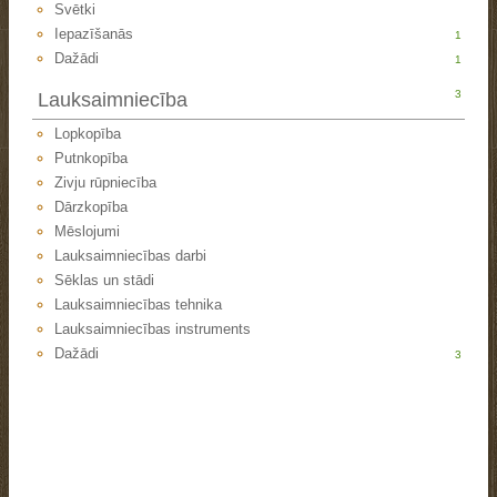
Svētki
Iepazīšanās
1
Dažādi
1
3
Lauksaimniecība
Lopkopība
Putnkopība
Zivju rūpniecība
Dārzkopība
Mēslojumi
Lauksaimniecības darbi
Sēklas un stādi
Lauksaimniecības tehnika
Lauksaimniecības instruments
Dažādi
3