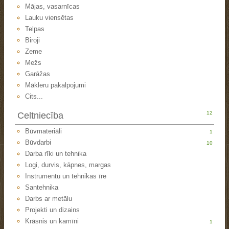
Mājas, vasarnīcas
Lauku viensētas
Telpas
Biroji
Zeme
Mežs
Garāžas
Mākleru pakalpojumi
Cits...
12
Celtniecība
Būvmateriāli
1
Būvdarbi
10
Darba rīki un tehnika
Logi, durvis, kāpnes, margas
Instrumentu un tehnikas īre
Santehnika
Darbs ar metālu
Projekti un dizains
Krāsnis un kamīni
1