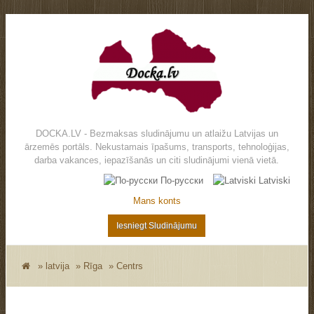
DOCKA.LV - Bezmaksas sludinājumu un atlaižu Latvijas un
ārzemēs portāls. Nekustamais īpašums, transports, tehnoloģijas,
darba vakances, iepazīšanās un citi sludinājumi vienā vietā.
По-русски
Latviski
Mans konts
Iesniegt Sludinājumu
»
latvija
»
Rīga
»
Centrs