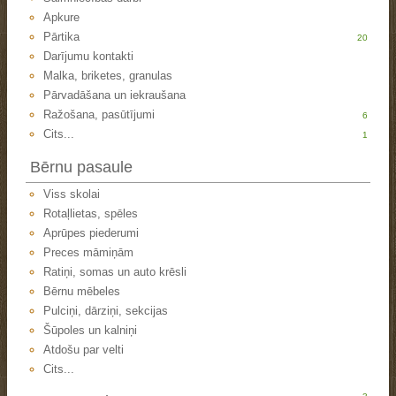
Apkure
Pārtika
20
Darījumu kontakti
Malka, briketes, granulas
Pārvadāšana un iekraušana
Ražošana, pasūtījumi
6
Cits...
1
Bērnu pasaule
Viss skolai
Rotaļlietas, spēles
Aprūpes piederumi
Preces māmiņām
Ratiņi, somas un auto krēsli
Bērnu mēbeles
Pulciņi, dārziņi, sekcijas
Šūpoles un kalniņi
Atdošu par velti
Cits...