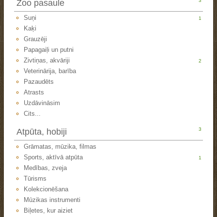
3
Zoo pasaule
Suņi
1
Kaķi
Grauzēji
Papagaiļi un putni
Zivtiņas, akvāriji
2
Veterinārija, barība
Pazaudēts
Atrasts
Uzdāvināsim
Cits...
3
Atpūta, hobiji
Grāmatas, mūzika, filmas
Sports, aktīvā atpūta
1
Medības, zveja
Tūrisms
Kolekcionēšana
Mūzikas instrumenti
Biļetes, kur aiziet