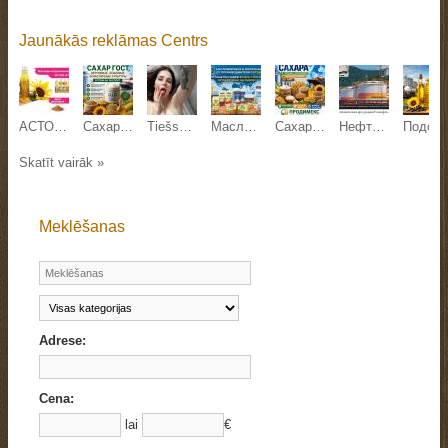
Jaunākās reklāmas Centrs
АСТОН - Оптовые продажи подсолнечного масла от завода. Экспорт
Сахар ГОСТ, зерновые, бобовые и масличные культуры оптом
Tiešsaistes sekss
Масложировая и молочная продукция СолПро - экспортные поставки
Сахар, зерновые и зернобобовые, масличные культуры, корма
Нефтехимическая продукция Роснефть оптом
Подсолнечное масло наливом от завода Юг Руси
Skatīt vairāk »
Meklēšanas
Adrese:
Cena:
lai
€