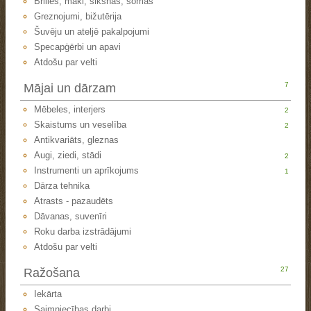
Brilles, maki, siksnas, somas
Greznojumi, bižutērija
Šuvēju un ateljē pakalpojumi
Specapģērbi un apavi
Atdošu par velti
7
Mājai un dārzam
Mēbeles, interjers
2
Skaistums un veselība
2
Antikvariāts, gleznas
Augi, ziedi, stādi
2
Instrumenti un aprīkojums
1
Dārza tehnika
Atrasts - pazaudēts
Dāvanas, suvenīri
Roku darba izstrādājumi
Atdošu par velti
27
Ražošana
Iekārta
Saimniecības darbi