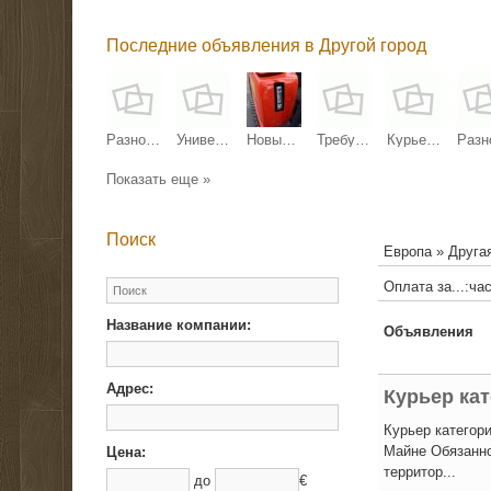
Последние объявления в Другой город
Разнорабочие на стройку
Универсал по внутренним работам
Новый мини-экскаватор QL-18 ECO, 1,8 т — цена договорная
Требуется курьер в Германию
Курьер категории B на микроавтобус в Германии
Показать еще »
Поиск
Европа » Друга
Оплата за...:ча
Название компании:
Объявления
Адрес:
Курьер кат
Курьер категори
Майне Обязанно
Цена:
территор...
до
€