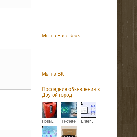
Мы на FaceBook
Мы на ВК
Последние объявления в
Другой город
Новый мини-экскаватор QL-18 ECO, 1,8 т — цена договорная
Teknete
Enterprise Document Extraction Tool: Teknete