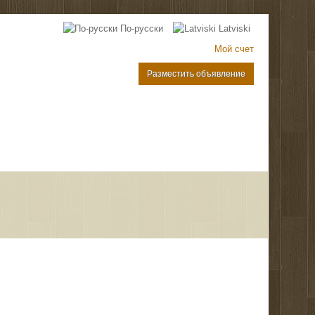
По-русски
Latviski
Мой счет
Разместить объявление