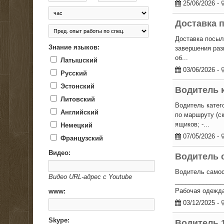
25/06/2026
-
Доставка 
Доставка посыло
Знание языков:
завершения разв
об...
Латышский
03/06/2026
-
Русский
Эстонский
Водитель 
Литовский
Водитель катег
Английский
по маршруту (ск
ящиков; -...
Немецкий
07/05/2026
-
Французский
Видео:
Водитель 
Водитель самос
Видео URL-адрес с Youtube
______________
Рабочая одежда:
www:
03/12/2025
-
Skype:
Водитель 1