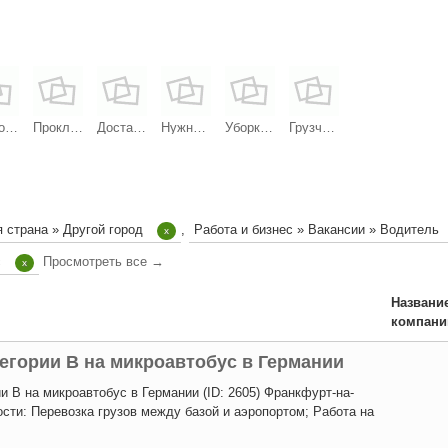
Разнорабочие на стройку в Германии (Ганновер)
Прокладка кабеля / укладка брусчатки в Германии
Доставка посылок IKEA
Нужны гипсокартонщики
Уборка номеров в отеле
Грузчик на склад
я страна » Другой город
,
Работа и бизнес » Вакансии » Водитель
x
с
Просмотреть все →
x
Названи
компани
егории B на микроавтобус в Германии
и B на микроавтобус в Германии (ID: 2605) Франкфурт-на-
сти: Перевозка грузов между базой и аэропортом; Работа на