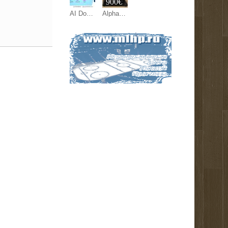
900€
AI Document Processing Europe: Teknete
AlphaTheta XDJ-AZ, AlphaTheta OMNIS-DUO, Pioneer DJ OPUS-QUAD, Pioneer DJ XDJ-RX3, Pioneer XDJ-XZ