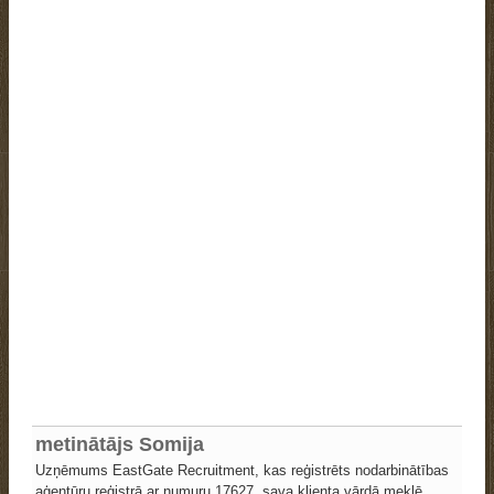
metinātājs Somija
Uzņēmums EastGate Recruitment, kas reģistrēts nodarbinātības
aģentūru reģistrā ar numuru 17627, sava klienta vārdā meklē