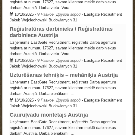
reģistrā ar numuru 17627, savam klientam meklē darbiniekus
darbam Austrijā. Darba vieta: Vora...
18/10/2025
-
Разное, Другой город
- Eastgate Recruitment
Jakub Wojciechowski
Budowlanych 31
Reģistratūras darbinieks / Reģistratūras
darbiniece Austrija
Uzņēmums EastGate Recruitment, reģistrēts Darba aģentūru
reģistrā ar numuru 17627, savam klientam meklē darbiniekus
darbam Austrijā. Darba vieta: Vora...
18/10/2025
-
Разное, Другой город
- Eastgate Recruitment
Jakub Wojciechowski
Budowlanych 31
Uzturēšanas tehniķis – mehāniķis Austrija
Uzņēmums EastGate Recruitment, reģistrēts Darba aģentūru
reģistrā ar numuru 17627, savam klientam meklē darbiniekus
darbam Austrijā. Darba pienākumi: ...
18/10/2025
-
Разное, Другой город
- Eastgate Recruitment
Jakub Wojciechowski
Budowlanych 31
Cauruļvadu montētājs Austrija
Uzņēmums EastGate Recruitment, reģistrēts Darba aģentūru
reģistrā ar numuru 17627, savam klientam meklē darbiniekus
darbam Austrijā. Darba pienākumi: ...