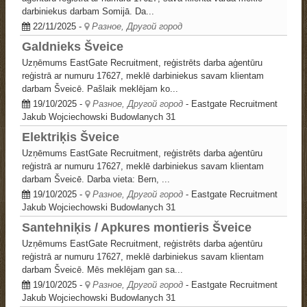
darbiniekus darbam Somijā. Da...
22/11/2025
-
Разное, Другой город
Galdnieks Šveice
Uzņēmums EastGate Recruitment, reģistrēts darba aģentūru
reģistrā ar numuru 17627, meklē darbiniekus savam klientam
darbam Šveicē. Pašlaik meklējam ko...
19/10/2025
-
Разное, Другой город
- Eastgate Recruitment
Jakub Wojciechowski
Budowlanych 31
Elektriķis Šveice
Uzņēmums EastGate Recruitment, reģistrēts darba aģentūru
reģistrā ar numuru 17627, meklē darbiniekus savam klientam
darbam Šveicē. Darba vieta: Bern, ...
19/10/2025
-
Разное, Другой город
- Eastgate Recruitment
Jakub Wojciechowski
Budowlanych 31
Santehniķis / Apkures montieris Šveice
Uzņēmums EastGate Recruitment, reģistrēts darba aģentūru
reģistrā ar numuru 17627, meklē darbiniekus savam klientam
darbam Šveicē. Mēs meklējam gan sa...
19/10/2025
-
Разное, Другой город
- Eastgate Recruitment
Jakub Wojciechowski
Budowlanych 31