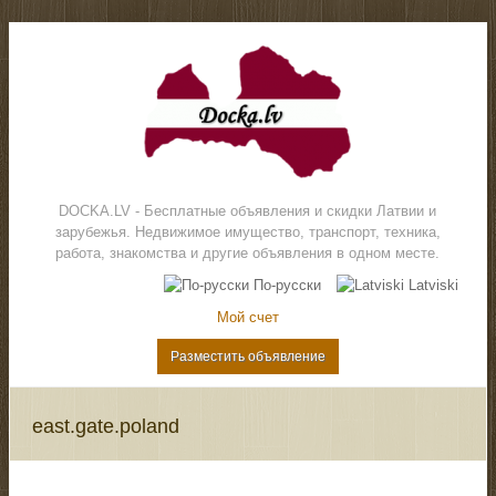
DOCKA.LV - Бесплатные объявления и скидки Латвии и
зарубежья. Недвижимое имущество, транспорт, техника,
работа, знакомства и другие объявления в одном месте.
По-русски
Latviski
Мой счет
Разместить объявление
east.gate.poland