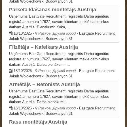
Jakub Wojciechowski
Budowlanych 31
Parketa klāšanas montētājs Austrija
Uzņēmums EastGate Recruitment, reģistrēts Darba aģentūru
reģistrā ar numuru 17627, savam klientam meklē darbiniekus
darbam Austrijā. Pienākumi: Koka, ...
18/10/2025
-
Разное, Другой город
- Eastgate Recruitment
Jakub Wojciechowski
Budowlanych 31
Flīzētājs – Kafelkars Austrija
Uzņēmums EastGate Recruitment, reģistrēts Darba aģentūru
reģistrā ar numuru 17627, savam klientam meklē darbiniekus
darbam Austrijā. Darba pienākumi: ...
18/10/2025
-
Разное, Другой город
- Eastgate Recruitment
Jakub Wojciechowski
Budowlanych 31
Armētājs – Betonists Austrija
Uzņēmums EastGate Recruitment, reģistrēts Darba aģentūru
reģistrā ar numuru 17627, savam klientam meklē darbiniekus
darbam Austrijā. Darba pienākumi: ...
18/10/2025
-
Разное, Другой город
- Eastgate Recruitment
Jakub Wojciechowski
Budowlanych 31
Rasu montētājs Austrija