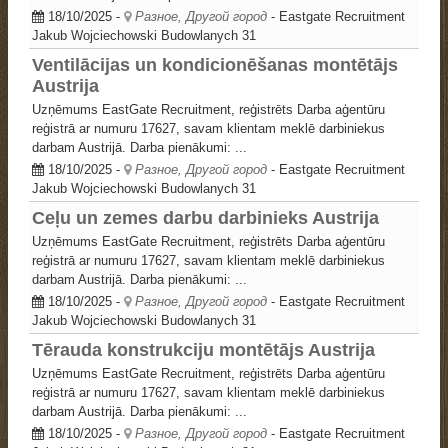
18/10/2025
-
Разное, Другой город
- Eastgate Recruitment
Jakub Wojciechowski
Budowlanych 31
Ventilācijas un kondicionēšanas montētājs
Austrija
Uzņēmums EastGate Recruitment, reģistrēts Darba aģentūru
reģistrā ar numuru 17627, savam klientam meklē darbiniekus
darbam Austrijā. Darba pienākumi: ...
18/10/2025
-
Разное, Другой город
- Eastgate Recruitment
Jakub Wojciechowski
Budowlanych 31
Ceļu un zemes darbu darbinieks Austrija
Uzņēmums EastGate Recruitment, reģistrēts Darba aģentūru
reģistrā ar numuru 17627, savam klientam meklē darbiniekus
darbam Austrijā. Darba pienākumi: ...
18/10/2025
-
Разное, Другой город
- Eastgate Recruitment
Jakub Wojciechowski
Budowlanych 31
Tērauda konstrukciju montētājs Austrija
Uzņēmums EastGate Recruitment, reģistrēts Darba aģentūru
reģistrā ar numuru 17627, savam klientam meklē darbiniekus
darbam Austrijā. Darba pienākumi: ...
18/10/2025
-
Разное, Другой город
- Eastgate Recruitment