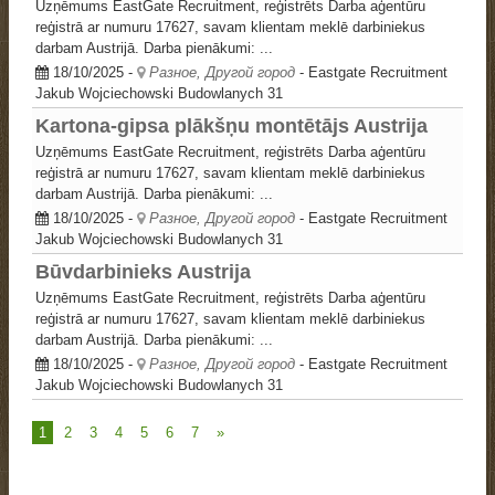
Uzņēmums EastGate Recruitment, reģistrēts Darba aģentūru
reģistrā ar numuru 17627, savam klientam meklē darbiniekus
darbam Austrijā. Darba pienākumi: ...
18/10/2025
-
Разное, Другой город
- Eastgate Recruitment
Jakub Wojciechowski
Budowlanych 31
Kartona-gipsa plākšņu montētājs Austrija
Uzņēmums EastGate Recruitment, reģistrēts Darba aģentūru
reģistrā ar numuru 17627, savam klientam meklē darbiniekus
darbam Austrijā. Darba pienākumi: ...
18/10/2025
-
Разное, Другой город
- Eastgate Recruitment
Jakub Wojciechowski
Budowlanych 31
Būvdarbinieks Austrija
Uzņēmums EastGate Recruitment, reģistrēts Darba aģentūru
reģistrā ar numuru 17627, savam klientam meklē darbiniekus
darbam Austrijā. Darba pienākumi: ...
18/10/2025
-
Разное, Другой город
- Eastgate Recruitment
Jakub Wojciechowski
Budowlanych 31
1
2
3
4
5
6
7
»