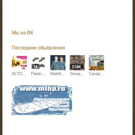
Мы на ВК
Последние объявления
3€
150€
АСТОН - Оптовые продажи подсолнечного масла от завода. Экспорт
Pārdodam margu detaļas.
Meklējam kandidātu Anglijas uzņēmuma pārstāvniecības direktora amatam Latvijā.
Эскорт работа Киев, Кишинев, Варшава, Берлин, Париж.
Сахар ГОСТ, зерновые, бобовые и масличные культуры оптом