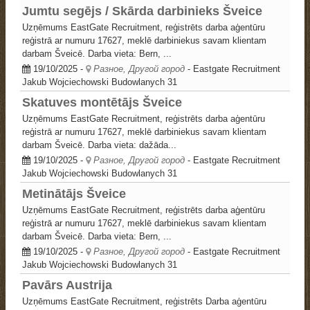
Jumtu segējs / Skārda darbinieks Šveice
Uzņēmums EastGate Recruitment, reģistrēts darba aģentūru
reģistrā ar numuru 17627, meklē darbiniekus savam klientam
darbam Šveicē. Darba vieta: Bern, ...
19/10/2025
-
Разное, Другой город
- Eastgate Recruitment
Jakub Wojciechowski
Budowlanych 31
Skatuves montētājs Šveice
Uzņēmums EastGate Recruitment, reģistrēts darba aģentūru
reģistrā ar numuru 17627, meklē darbiniekus savam klientam
darbam Šveicē. Darba vieta: dažāda...
19/10/2025
-
Разное, Другой город
- Eastgate Recruitment
Jakub Wojciechowski
Budowlanych 31
Metinātājs Šveice
Uzņēmums EastGate Recruitment, reģistrēts darba aģentūru
reģistrā ar numuru 17627, meklē darbiniekus savam klientam
darbam Šveicē. Darba vieta: Bern, ...
19/10/2025
-
Разное, Другой город
- Eastgate Recruitment
Jakub Wojciechowski
Budowlanych 31
Pavārs Austrija
Uzņēmums EastGate Recruitment, reģistrēts Darba aģentūru