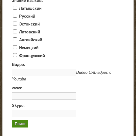
Знание языков:
Латышский
Русский
Эстонский
Литовский
Английский
Немецкий
Французский
Видео:
Видео URL-адрес с
Youtube
www:
Skype: