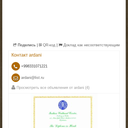
Поделись
|
QR-код
|
Доклад как несоответствующим
Контакт
ardani
+998331071221
ardani@list.ru
Просмотреть все объявления от ardani (4)