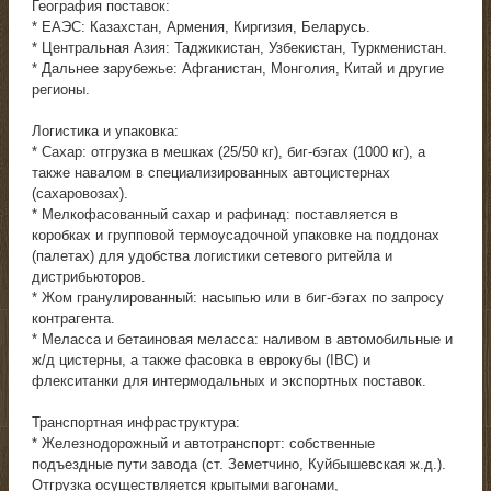
География поставок:
* ЕАЭС: Казахстан, Армения, Киргизия, Беларусь.
* Центральная Азия: Таджикистан, Узбекистан, Туркменистан.
* Дальнее зарубежье: Афганистан, Монголия, Китай и другие
регионы.
Логистика и упаковка:
* Сахар: отгрузка в мешках (25/50 кг), биг-бэгах (1000 кг), а
также навалом в специализированных автоцистернах
(сахаровозах).
* Мелкофасованный сахар и рафинад: поставляется в
коробках и групповой термоусадочной упаковке на поддонах
(палетах) для удобства логистики сетевого ритейла и
дистрибьюторов.
* Жом гранулированный: насыпью или в биг-бэгах по запросу
контрагента.
* Меласса и бетаиновая меласса: наливом в автомобильные и
ж/д цистерны, а также фасовка в еврокубы (IBC) и
флекситанки для интермодальных и экспортных поставок.
Транспортная инфраструктура:
* Железнодорожный и автотранспорт: собственные
подъездные пути завода (ст. Земетчино, Куйбышевская ж.д.).
Отгрузка осуществляется крытыми вагонами,