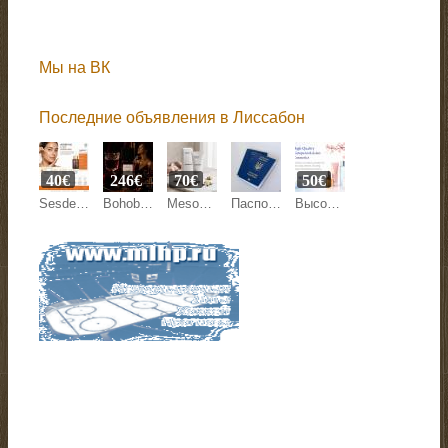
Мы на ВК
Последние объявления в Лиссабон
40€
246€
70€
50€
Sesderma C-Vit Liposomal Serum 30 ml
Bohoboco Wet Cherry Liquor Eau de Parfum
Mesoestetic Bodyshock Celluxpert 200 ml
Паспорт Украины, ID-карта
Высококачественная европейская и азиатская косметика от Beyston