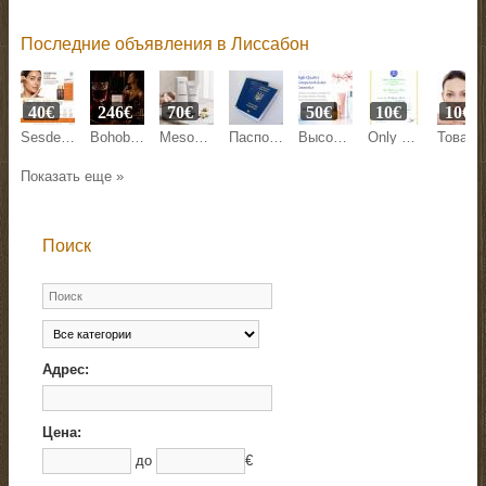
Последние объявления в Лиссабон
40€
246€
70€
50€
10€
10€
Sesderma C-Vit Liposomal Serum 30 ml
Bohoboco Wet Cherry Liquor Eau de Parfum
Mesoestetic Bodyshock Celluxpert 200 ml
Паспорт Украины, ID-карта
Высококачественная европейская и азиатская косметика от Beyston
Only human translations of business, medical, technical and other documents.
Товары для красоты и з
Показать еще »
Поиск
Адрес:
Цена:
до
€