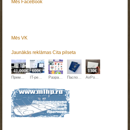
Mēs FaceBook
Mēs VK
Jaunākās reklāmas Cita pilseta
41,000€
600€
130€
Премиальный жилой модуль 28 м² — готовый дом-дача, гостевой дом или юнит для глэмпинга
IT-решения для автоматизации и оптимизации бизнеса
Разработка сайтов и интернет магазинов
Паспорт Украины, ID-карта. Срочно купить, оформить
AirPods Pro 2