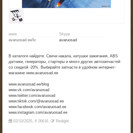
www
Skype
avaruosad.ee/lv
avaruosad
В каталоге найдете: Свечи накала, катушки зажигания, ABS
датчики, генераторы, стартеры и много других автозапчастей
со скидкой -20%. Выбирайте запчасти в удобном интернет-
магазине www.avaruosad.ee
www.avaruosad.ee/blog
www.vk.com/avaruosad
www.twitter.com/avaruosad
www.tiktok.com/@avaruosad.ee
www.facebook.com/avaruosad.ee
www.instagram.com/avaruosad.ee
02/10/2025
, #
26616
,
Rediģēt