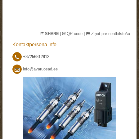
SHARE
|
QR code
|
Ziņot par neatbilstošu
Kontaktpersona
info
+37256812812
info@avaruosad.ee