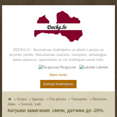
DOCKA.LV - Bezmaksas sludinājumu un atlaižu Latvijas un
ārzemēs portāls. Nekustamais īpašums, transports, tehnoloģijas,
darba vakances, iepazīšanās un citi sludinājumi vienā vietā.
По-русски
Latviski
Mans konts
Iesniegt Sludinājumu
»
Eiropa
»
Igaunija
»
Cita pilseta
»
Transports
»
Rezerves
daļas
»
Sveces, vadi
Катушки зажигания, свечи, датчики до -20%