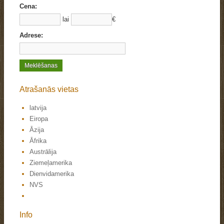
Cena:
lai
€
Adrese:
Atrašanās vietas
latvija
Eiropa
Āzija
Āfrika
Austrālija
Ziemeļamerika
Dienvidamerika
NVS
Info