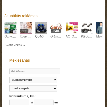
Jaunākās reklāmas
56€
870€
150€
3€
Офисная бумага Svetocopy и Ballet от производителя - оптом
Крем против морщин Mesoestetic Age Element 50 мл на Beyston
QL-500Y LAWN MOWER
Grāmatvedības pakalpojumi
АСТОН - Оптовые продажи подсолнечного масла от завода. Экспорт
Pārdodam margu detaļas.
Meklējam kandidātu Anglijas uzņēmuma pārstāvniecības direkto
Skatīt vairāk »
Meklēšanas
Nobraukums, km:
lai
km