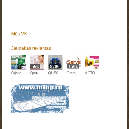
Mēs VK
Jaunākās reklāmas
56€
870€
150€
Офисная бумага Svetocopy и Ballet от производителя - оптом
Крем против морщин Mesoestetic Age Element 50 мл на Beyston
QL-500Y LAWN MOWER
Grāmatvedības pakalpojumi
АСТОН - Оптовые продажи подсолнечного масла от завода. Экспорт