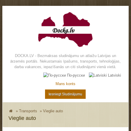
DOCKA.LV - Bezmaksas sludinājumu un atlaižu Latvijas un
ārzemēs portāls. Nekustamais īpašums, transports, tehnoloģijas,
darba vakances, iepazīšanās un citi sludinājumi vienā vietā.
По-русски
Latviski
Mans konts
Iesniegt Sludinājumu
»
Transports
»
Vieglie auto
Vieglie auto