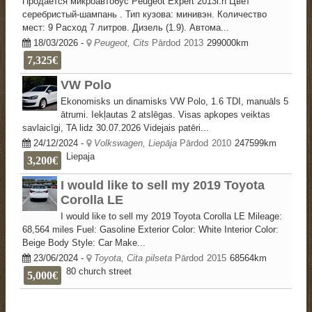
Продается микроавтобус Peugeot Expert 2013г.n Цвет
серебристый-шампань . Тип кузова: минивэн. Количество
мест: 9 Расход 7 литров. Дизель (1.9). Автома...
18/03/2026
-
Peugeot, Cits
Pārdod
2013
299000km
7,325€
VW Polo
Ekonomisks un dinamisks VW Polo, 1.6 TDI, manuāls 5
ātrumi. Iekļautas 2 atslēgas. Visas apkopes veiktas
savlaicīgi, TA lidz 30.07.2026 Videjais patēri...
24/12/2024
-
Volkswagen, Liepāja
Pārdod
2010
247599km
Liepaja
3,200€
I would like to sell my 2019 Toyota
Corolla LE
I would like to sell my 2019 Toyota Corolla LE Mileage:
68,564 miles Fuel: Gasoline​​ Exterior Color: White Interior Color:
Beige Body Style: Car Make...
23/06/2024
-
Toyota, Cita pilseta
Pārdod
2015
68564km
80 church street
5,000€