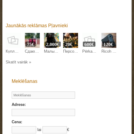
Jaunākās reklāmas Pļavnieki
75€
2,000€
20€
600€
120€
Куплю собачью шерсть. Цена договорная. Тел 26843912 ( Рима )
Сдаю гараж в Плявниеках
Малый пудель
Персональные уроки шахмат
Pērkam nolietotos akumulatori, Ups-Baterijas Izbrauksim pie jums,
Ricoh Theta S
Skatīt vairāk »
Meklēšanas
Adrese:
Cena:
lai
€