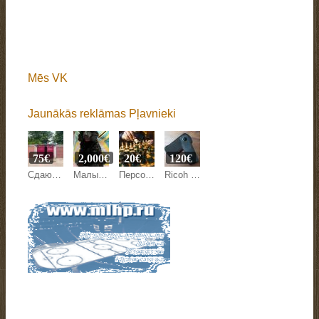
Mēs VK
Jaunākās reklāmas Pļavnieki
75€
2,000€
20€
120€
Сдаю гараж в Плявниеках
Малый пудель
Персональные уроки шахмат
Ricoh Theta S