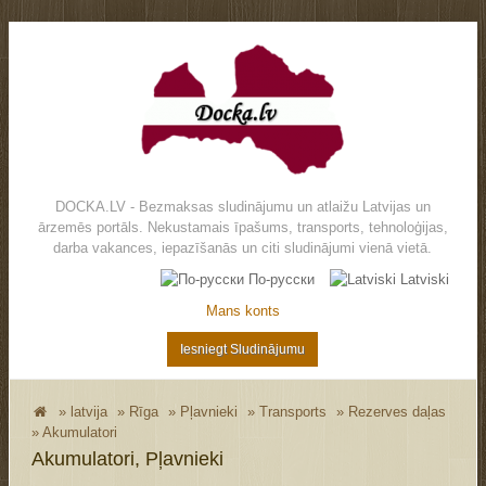
DOCKA.LV - Bezmaksas sludinājumu un atlaižu Latvijas un
ārzemēs portāls. Nekustamais īpašums, transports, tehnoloģijas,
darba vakances, iepazīšanās un citi sludinājumi vienā vietā.
По-русски
Latviski
Mans konts
Iesniegt Sludinājumu
»
latvija
»
Rīga
»
Pļavnieki
»
Transports
»
Rezerves daļas
»
Akumulatori
Akumulatori, Pļavnieki