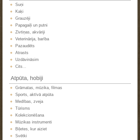
Suņi
Kaķi
Grauzēji
Papagaiļi un putni
Zivtiņas, akvāriji
Veterinārija, barība
Pazaudēts
Atrasts
Uzdāvināsim
Cits...
Atpūta, hobiji
Grāmatas, mūzika, filmas
Sports, aktīvā atpūta
Medības, zveja
Tūrisms
Kolekcionēšana
Mūzikas instrumenti
Biļetes, kur aiziet
Svētki