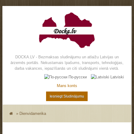
DOCKA.LV - Bezmaksas sludinājumu un atlaižu Latvijas un
ārzemēs portāls. Nekustamais īpašums, transports, tehnoloģijas,
darba vakances, iepazīšanās un citi sludinājumi vienā vietā.
По-русски
Latviski
Mans konts
Iesniegt Sludinājumu
»
Dienvidamerika