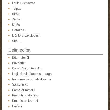
Lauku viensētas
Telpas
Biroji
Zeme
Mežs
Garāžas
Mākleru pakalpojumi
Cits...
Celtniecība
Būvmateriāli
Būvdarbi
Darba rīki un tehnika
Logi, durvis, kāpnes, margas
Instrumentu un tehnikas īre
Santehnika
Darbs ar metālu
Projekti un dizains
Krāsnis un kamīni
Dažādi