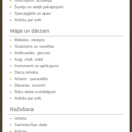
Greznojumi, bižutērija
Šuvēju un ateljē pakalpojumi
Specapģērbi un apavi
Atdošu par velti
Mājai un dārzam
Mēbeles, interjers
Skaistums un veselība
Antikvariāts, gleznas
Augi, ziedi, stādi
Instrumenti un aprīkojums
Dārza tehnika
Atrasts - pazaudēts
Dāvanas, suvenīri
Roku darba izstrādājumi
Atdošu par velti
Ražošana
Iekārta
Saimniecības darbi
Apkure