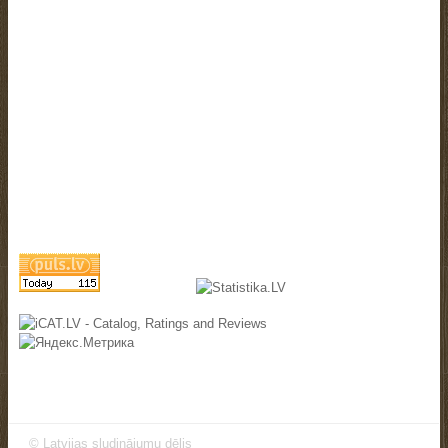
©
Latvijas sludinājumu dēlis