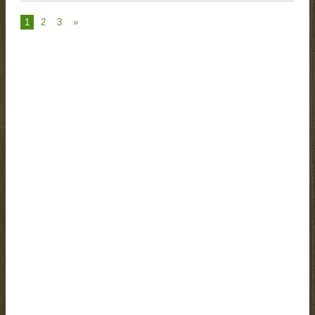
1
2
3
»