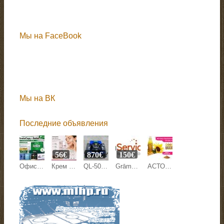
Мы на FaceBook
Мы на ВК
Последние объявления
56€
870€
150€
Офисная бумага Svetocopy и Ballet от производителя - оптом
Крем против морщин Mesoestetic Age Element 50 мл на Beyston
QL-500Y LAWN MOWER
Grāmatvedības pakalpojumi
АСТОН - Оптовые продажи подсолнечного масла от завода. Экспорт