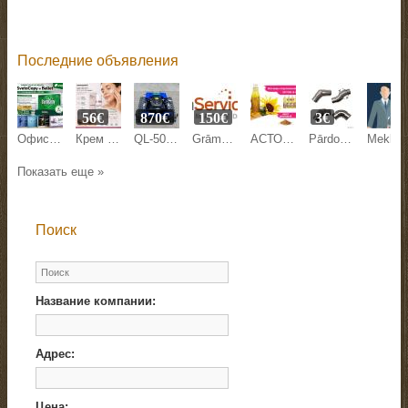
Последние объявления
56€
870€
150€
3€
Офисная бумага Svetocopy и Ballet от производителя - оптом
Крем против морщин Mesoestetic Age Element 50 мл на Beyston
QL-500Y LAWN MOWER
Grāmatvedības pakalpojumi
АСТОН - Оптовые продажи подсолнечного масла от завода. Экспорт
Pārdodam margu detaļas.
Meklējam kandidātu Anglijas uzņēmuma pārstāvniecības direkto
Показать еще »
Поиск
Название компании:
Адрес:
Цена: