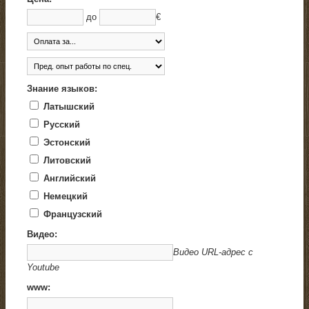
до
€
Знание языков:
Латышский
Русский
Эстонский
Литовский
Английский
Немецкий
Французский
Видео:
Видео URL-адрес с
Youtube
www: