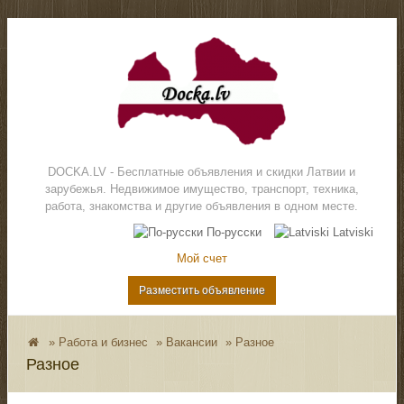
DOCKA.LV - Бесплатные объявления и скидки Латвии и
зарубежья. Недвижимое имущество, транспорт, техника,
работа, знакомства и другие объявления в одном месте.
По-русски
Latviski
Мой счет
Разместить объявление
»
Работа и бизнес
»
Вакансии
»
Разное
Разное