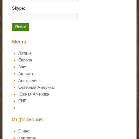
Skype:
Места
Латвия
Европа
Азия
Африка
Австралия
Северная Америка
Южная Америка
СНГ
Информация
О нас
Контакты