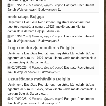
01/09/2025
-
Разное, Другой город
Eastgate Recruitment
Jakub Wojciechowski
Budowlanych 31
metinātājs Beļģija
Uzņēmums EastGate Recruitment, reģistrēts nodarbinātības
aģentūru reģistrā ar numuru 17627, meklē savam klientam
darbiniekus darbam Beļģijā. Mūsu klie...
01/09/2025
-
Разное, Другой город
Eastgate Recruitment
Jakub Wojciechowski
Budowlanych 31
Logu un durvju montieris Beļģija
Uzņēmums EastGate Recruitment, reģistrēts kā nodarbinātības
aģentūra ar numuru 17627, sava klienta vārdā meklē darbiniekus
darbam Beļģijā. Darba pienā...
01/09/2025
-
Разное, Другой город
Eastgate Recruitment
Jakub Wojciechowski
Budowlanych 31
Uzturēšanas mehāniķis Beļģija
Uzņēmums EastGate Recruitment, reģistrēts kā nodarbinātības
aģentūra ar numuru 17627, sava klienta vārdā meklē darbiniekus
darbam Beļģijā. Darba vieta...
01/09/2025
-
Разное, Другой город
Eastgate Recruitment
Jakub Wojciechowski
Budowlanych 31