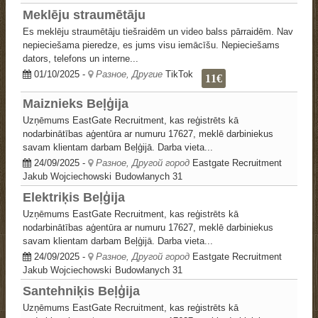
Meklēju straumētāju
Es meklēju straumētāju tiešraidēm un video balss pārraidēm. Nav
nepieciešama pieredze, es jums visu iemācīšu. Nepieciešams
dators, telefons un interne...
01/10/2025
-
Разное, Другие
TikTok
11€
Maiznieks Beļģija
Uzņēmums EastGate Recruitment, kas reģistrēts kā
nodarbinātības aģentūra ar numuru 17627, meklē darbiniekus
savam klientam darbam Beļģijā. Darba vieta...
24/09/2025
-
Разное, Другой город
Eastgate Recruitment
Jakub Wojciechowski
Budowlanych 31
Elektriķis Beļģija
Uzņēmums EastGate Recruitment, kas reģistrēts kā
nodarbinātības aģentūra ar numuru 17627, meklē darbiniekus
savam klientam darbam Beļģijā. Darba vieta...
24/09/2025
-
Разное, Другой город
Eastgate Recruitment
Jakub Wojciechowski
Budowlanych 31
Santehniķis Beļģija
Uzņēmums EastGate Recruitment, kas reģistrēts kā