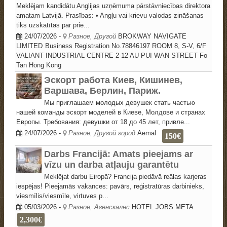
Meklējam kandidātu Anglijas uzņēmuma pārstāvniecības direktora
amatam Latvijā. Prasības: • Angļu vai krievu valodas zināšanas
tiks uzskatītas par prie...
24/07/2026
-
Разное, Другой
BROKWAY NAVIGATE
LIMITED
Business Registration No.78846197 ROOM 8, S-V, 6/F
VALIANT INDUSTRIAL CENTRE 2-12 AU PUI WAN STREET Fo
Tan Hong Kong
Эскорт работа Киев, Кишинев,
Варшава, Берлин, Париж.
Мы приглашаем молодых девушек стать частью
нашей команды эскорт моделей в Киеве, Молдове и странах
Европы. Требования: девушки от 18 до 45 лет, привле...
24/07/2026
-
Разное, Другой город
Aemal
150€
Darbs Francijā: Amats pieejams ar
vīzu un darba atļauju garantētu
Meklējat darbu Eiropā? Francija piedāvā reālas karjeras
iespējas! Pieejamās vakances: pavārs, reģistratūras darbinieks,
viesmīlis/viesmīle, virtuves p...
05/03/2026
-
Разное, Агенскалнс
HOTEL JOBS META
2,300€