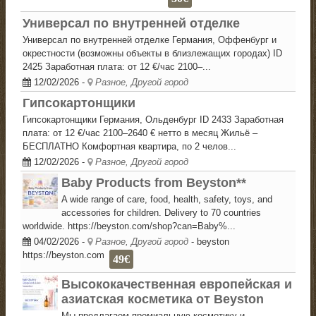
Универсал по внутренней отделке
Универсал по внутренней отделке Германия, Оффенбург и
окрестности (возможны объекты в близлежащих городах) ID
2425 Заработная плата: от 12 €/час 2100–...
12/02/2026
-
Разное, Другой город
Гипсокартонщики
Гипсокартонщики Германия, Ольденбург ID 2433 Заработная
плата: от 12 €/час 2100–2640 € нетто в месяц Жильё –
БЕСПЛАТНО Комфортная квартира, по 2 челов...
12/02/2026
-
Разное, Другой город
Baby Products from Beyston**
A wide range of care, food, health, safety, toys, and
accessories for children. Delivery to 70 countries
worldwide. https://beyston.com/shop?can=Baby%...
04/02/2026
-
Разное, Другой город
- beyston
https://beyston.com
49€
Высококачественная европейская и
азиатская косметика от Beyston
Мы предлагаем премиальную косметику и