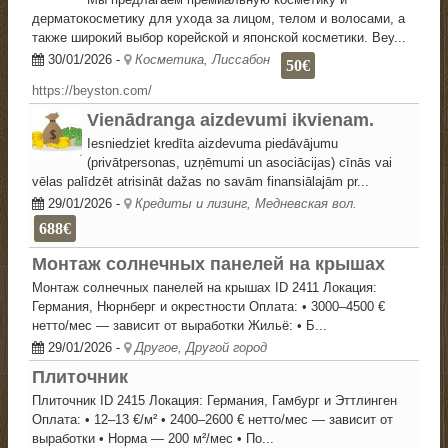
дерматокосметику для ухода за лицом, телом и волосами, а
также широкий выбор корейской и японской косметики. Bey...
30/01/2026
-
Косметика, Лиссабон
50€
https://beyston.com/
Vienādranga aizdevumi ikvienam.
Iesniedziet kredīta aizdevuma piedāvājumu
(privātpersonas, uzņēmumi un asociācijas) cīnās vai
vēlas palīdzēt atrisināt dažas no savām finansiālajām pr...
29/01/2026
-
Кредиты и лизинг, Медневская вол.
688€
Монтаж солнечных панелей на крышах
Монтаж солнечных панелей на крышах ID 2411 Локация:
Германия, Нюрнберг и окрестности Оплата: • 3000–4500 €
нетто/мес — зависит от выработки Жильё: • Б...
29/01/2026
-
Другое, Другой город
Плиточник
Плиточник ID 2415 Локация: Германия, Гамбург и Эттлинген
Оплата: • 12–13 €/м² • 2400–2600 € нетто/мес — зависит от
выработки • Норма — 200 м²/мес • По...