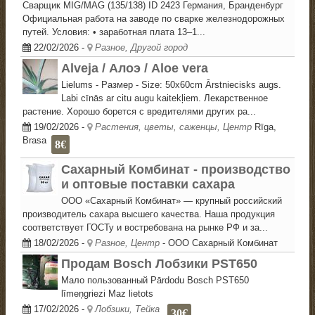
Сварщик MIG/MAG (135/138) ID 2423 Германия, Бранденбург
Официальная работа на заводе по сварке железнодорожных
путей. Условия: • заработная плата 13–1...
22/02/2026
-
Разное, Другой город
Alveja / Алоэ / Aloe vera
Lielums - Размер - Size: 50x60cm Ārstniecisks augs.
Labi cīnās ar citu augu kaitekļiem. Лекарственное
растение. Хорошо борется с вредителями других ра...
19/02/2026
-
Растения, цветы, саженцы, Центр
Rīga,
Brasa
8€
Сахарный Комбинат - производство
и оптовые поставки сахара
ООО «Сахарный Комбинат» — крупный российский
производитель сахара высшего качества. Наша продукция
соответствует ГОСТу и востребована на рынке РФ и за...
18/02/2026
-
Разное, Центр
- ООО Сахарный Комбинат
Продам Bosch Лобзики PST650
Мало пользованный Pārdodu Bosch PST650
līmeņgriezi Maz lietots
17/02/2026
-
Лобзики, Тейка
30€