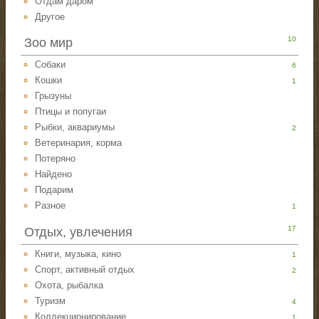
Отдам даром
Другое
10
Зоо мир
Собаки
6
Кошки
1
Грызуны
Птицы и попугаи
Рыбки, аквариумы
2
Ветеринария, корма
Потеряно
Найдено
Подарим
Разное
1
17
Отдых, увлечения
Книги, музыка, кино
1
Спорт, активный отдых
2
Охота, рыбалка
Туризм
4
Коллекционирование
1