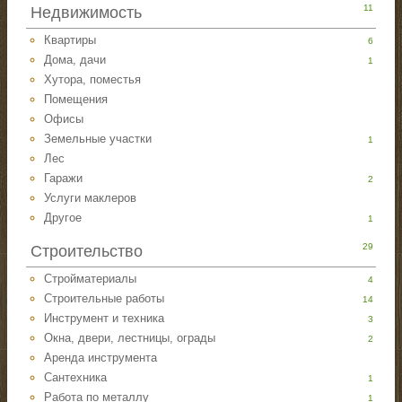
11
Недвижимость
Квартиры
6
Дома, дачи
1
Хутора, поместья
Помещения
Офисы
Земельные участки
1
Лес
Гаражи
2
Услуги маклеров
Другое
1
29
Строительство
Стройматериалы
4
Строительные работы
14
Инструмент и техника
3
Окна, двери, лестницы, ограды
2
Аренда инструмента
Сантехника
1
Работа по металлу
1