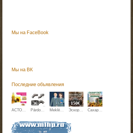
Мы на FaceBook
Мы на ВК
Последние объявления
3€
150€
АСТОН - Оптовые продажи подсолнечного масла от завода. Экспорт
Pārdodam margu detaļas.
Meklējam kandidātu Anglijas uzņēmuma pārstāvniecības direktora amatam Latvijā.
Эскорт работа Киев, Кишинев, Варшава, Берлин, Париж.
Сахар ГОСТ, зерновые, бобовые и масличные культуры оптом