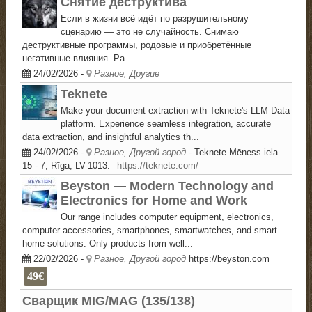
Снятие деструктива
Если в жизни всё идёт по разрушительному
сценарию — это не случайность. Снимаю
деструктивные программы, родовые и приобретённые
негативные влияния. Ра...
24/02/2026
-
Разное, Другие
Teknete
Make your document extraction with Teknete's LLM Data
platform. Experience seamless integration, accurate
data extraction, and insightful analytics th...
24/02/2026
-
Разное, Другой город
- Teknete
Mēness iela
15 - 7, Rīga, LV-1013.
https://teknete.com/
Beyston — Modern Technology and
Electronics for Home and Work
Our range includes computer equipment, electronics,
computer accessories, smartphones, smartwatches, and smart
home solutions. Only products from well...
22/02/2026
-
Разное, Другой город
https://beyston.com
49€
Сварщик MIG/MAG (135/138)