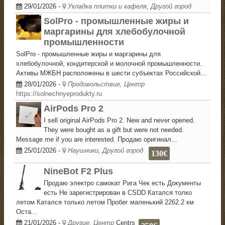
29/01/2026
-
Укладка плитки и кафеля, Другой город
SolPro - промышленные жиры и
маргарины для хлебобулочной
промышленности
SolPro - промышленные жиры и маргарины для
хлебобулочной, кондитерской и молочной промышленности.
Активы МЖБН расположены в шести субъектах Российской...
28/01/2026
-
Продовольствие, Центр
https://solnechnyeprodukty.ru
AirPods Pro 2
I sell original AirPods Pro 2. New and never opened.
They were bought as a gift but were not needed.
Message me if you are interested. Продаю оригинал...
25/01/2026
-
Наушники, Другой город
130€
NineBot F2 Plus
Продаю электро самокат Рига Чек есть Документы
есть Не зарегистрирован в CSDD Катался толко
летом Катался только летом Пробег маленький 2262.2 км
Оста...
21/01/2026
-
Другие, Центр
Centrs