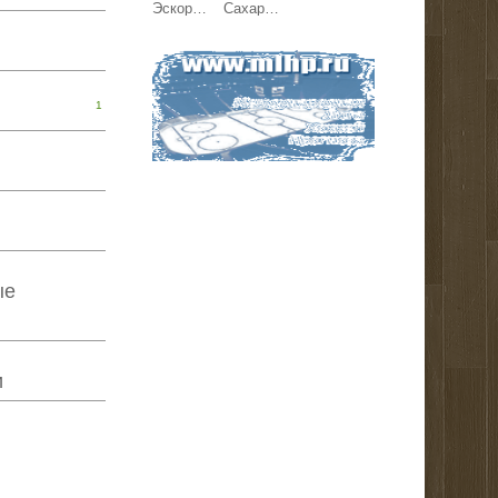
Эскорт работа Киев, Кишинев, Варшава, Берлин, Париж.
Сахар ГОСТ, зерновые, бобовые и масличные культуры оптом
1
ые
и