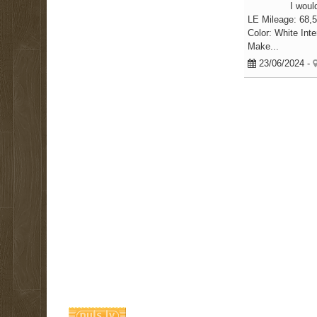
I woul
LE Mileage: 68,56
Color: White Inte
Make...
23/06/2024
-