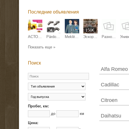
Последние объявления
3€
150€
АСТОН - Оптовые продажи подсолнечного масла от завода. Экспорт
Pārdodam margu detaļas.
Meklējam kandidātu Anglijas uzņēmuma pārstāvniecības direktora amatam Latvijā.
Эскорт работа Киев, Кишинев, Варшава, Берлин, Париж.
Разнорабочие на стройку
Показать еще »
Поиск
Alfa Romeo
Cadillac
Citroen
Пробег, км:
до
км
Daihatsu
Цена: