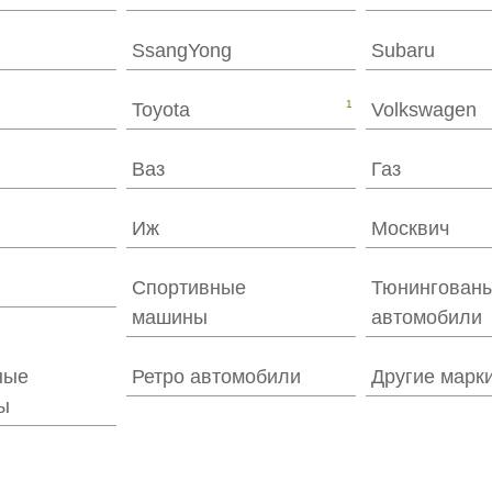
SsangYong
Subaru
1
Toyota
Volkswagen
Ваз
Газ
Иж
Москвич
Спортивные
Тюнингован
машины
автомобили
ные
Ретро автомобили
Другие марк
ы