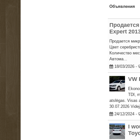
Объявления
Продается
Expert 2013
Продается микро
Цвет серебрист
Количество мест
Автома...
18/03/2026
-
VW 
Ekono
TDI, m
atslēgas. Visas a
30.07.2026 Videja
24/12/2024
-
I wo
Toyo