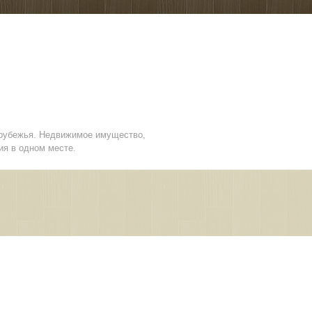
арубежья. Недвижимое имущество,
ия в одном месте.