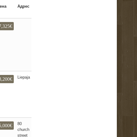
ена
Адрес
7,325€
Liepaja
3,200€
80
5,000€
church
street