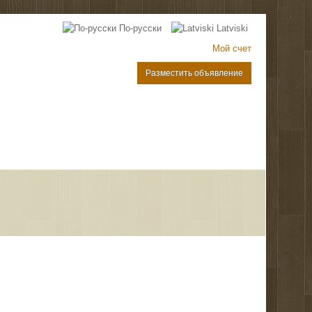
По-русски
Latviski
Мой счет
Разместить объявление