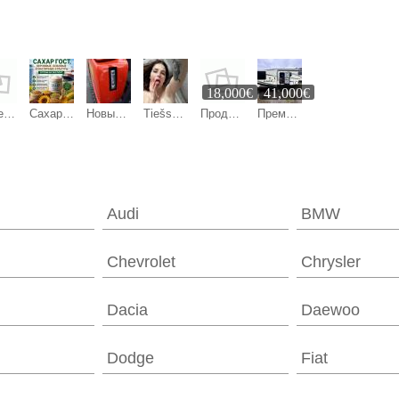
18,000€
41,000€
Универсал по внутренним работам
Сахар ГОСТ, зерновые, бобовые и масличные культуры оптом
Новый мини-экскаватор QL-18 ECO, 1,8 т — цена договорная
Tiešsaistes sekss
Продажа
Премиальный жилой модуль 28 м² — готовый дом-дача, гостевой дом или юнит для глэмпинга
Audi
BMW
Chevrolet
Chrysler
Dacia
Daewoo
Dodge
Fiat