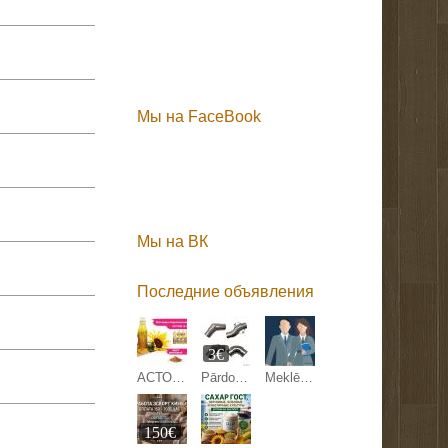
Мы на FaceBook
Мы на ВК
Последние объявления
3€
АСТОН - Оптовые продажи подсолнечного масла от завода. Экспорт
Pārdodam margu detaļas.
Meklējam kandidātu Anglijas uzņēmuma pārstāvniecības direktora amatam Latvijā.
150€