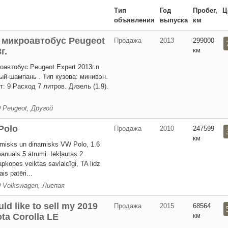
Тип
Год
Пробег,
Ц
объявления
выпуска
км
 микроавтобус Peugeot
Продажа
2013
299000
г.
км
автобус Peugeot Expert 2013г.n
ый-шампань . Тип кузова: минивэн.
: 9 Расход 7 литров. Дизель (1.9).
Peugeot, Другой
Polo
Продажа
2010
247599
км
misks un dinamisks VW Polo, 1.6
anuāls 5 ātrumi. Iekļautas 2
pkopes veiktas savlaicīgi, TA lidz
is patēri...
Volkswagen, Лиепая
uld like to sell my 2019
Продажа
2015
68564
ta Corolla LE
км