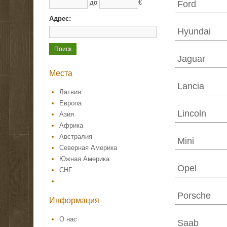
до
€
Ford
Адрес:
Hyundai
Jaguar
Места
Lancia
Латвия
Европа
Lincoln
Азия
Африка
Австралия
Mini
Северная Америка
Южная Америка
Opel
СНГ
Porsche
Информация
О нас
Saab