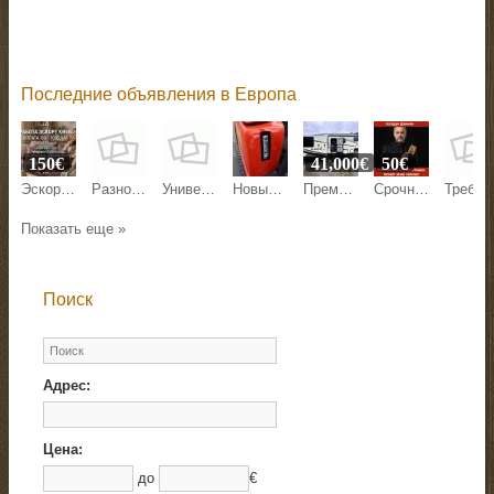
Последние объявления в Европа
150€
41,000€
50€
Эскорт работа Киев, Кишинев, Варшава, Берлин, Париж.
Разнорабочие на стройку
Универсал по внутренним работам
Новый мини-экскаватор QL-18 ECO, 1,8 т — цена договорная
Премиальный жилой модуль 28 м² — готовый дом-дача, гостевой дом или юнит для глэмпинга
Срочная помощь мага США. Я устраню ваши проблемы за 1 сеанс!
Требуется курьер в Г
Показать еще »
Поиск
Адрес:
Цена:
до
€