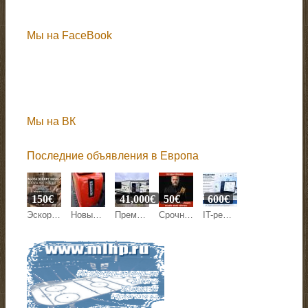
Мы на FaceBook
Мы на ВК
Последние объявления в Европа
150€
41,000€
50€
600€
Эскорт работа Киев, Кишинев, Варшава, Берлин, Париж.
Новый мини-экскаватор QL-18 ECO, 1,8 т — цена договорная
Премиальный жилой модуль 28 м² — готовый дом-дача, гостевой дом или юнит для глэмпинга
Срочная помощь мага США. Я устраню ваши проблемы за 1 сеанс!
IT-решения для автоматизации и оптимизации бизнеса