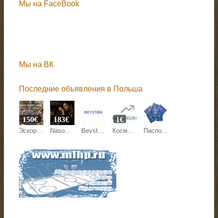
Мы на FaceBook
Мы на ВК
Последние объявления в Польша
150€
183€
1€
Эскорт работа Киев, Кишинев, Варшава, Берлин, Париж.
Nasomatto Black Afgano Extrait de Parfum 30 ml
Beyston — это международная онлайн-маркетплейс-платформа
Косметика и средства по уходу за собой
Паспорт Украины, гражданство, id карта