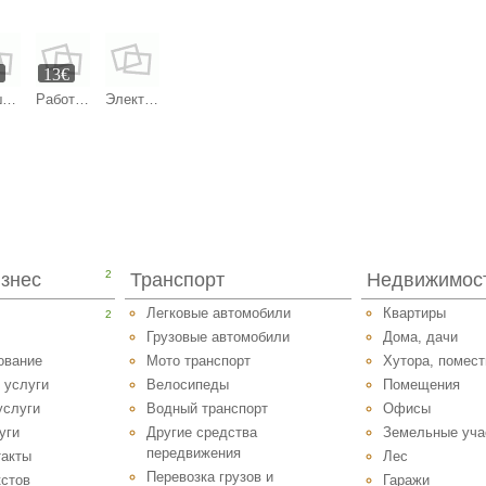
€
13€
Лучшие тренды Европы — Заказывай прямо сейчас! в buytrendeuropa
Работа на строительстве в Бельгии! Ищем мужчин для демонтажа здан
Электроудочка samus
2
изнес
Транспорт
Недвижимос
Легковые автомобили
Квартиры
2
Грузовые автомобили
Дома, дачи
ование
Мото транспорт
Хутора, помест
 услуги
Велосипеды
Помещения
услуги
Водный транспорт
Офисы
уги
Другие средства
Земельные уча
передвижения
такты
Лес
Перевозка грузов и
стов
Гаражи