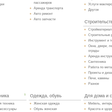
пассажиров
дки
Услуги маклер
Аренда транспорта
Другое
Авто ремонт
Авто запчасти
Строительст
Стройматериа
Строительные 
Инструмент и т
Окна, двери, л
ограды
Аренда инстру
Сантехника
Работа по мет
Проекты и диза
Печи, камины
Разное
1
ника
Одежда, обувь
Для дома и 
я техника
Женская одежда
Мебель, интер
аксессуары
Обувь женская
Красота и здор