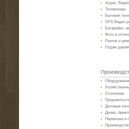
Аудио, Видео
Телевизоры
Бытовая техн
GPS,Видео р
Батарейки, а
Фото и оптик
Разное и рем
Отдам даром
Производс
Оборудовани
Хозяйственн
Отопление
Продовольст
Деловые кон
Дрова, брике
Перевозка и 
Производство