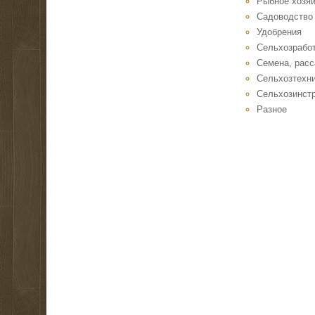
Рыбное хозяй
Садоводство
Удобрения
Сельхозрабо
Семена, расс
Сельхозтехн
Сельхозинст
Разное