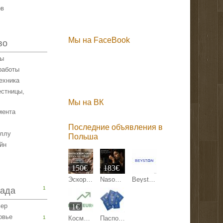
ов
Мы на FaceBook
во
лы
работы
ехника
естницы,
Мы на ВК
мента
Последние объявления в
аллу
Польша
йн
150€
183€
Эскорт работа Киев, Кишинев, Варшава, Берлин, Париж.
Nasomatto Black Afgano Extrait de Parfum 30 ml
Beyston — это международная онлайн-маркетплейс-платформа
1
сада
ьер
1€
овье
1
Косметика и средства по уходу за собой
Паспорт Украины, гражданство, id карта