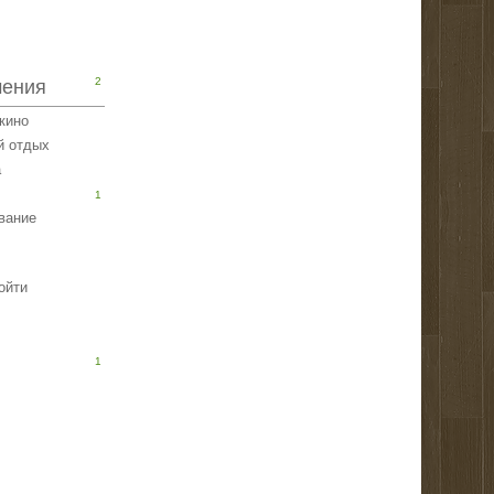
2
чения
 кино
й отдых
а
1
вание
ойти
1