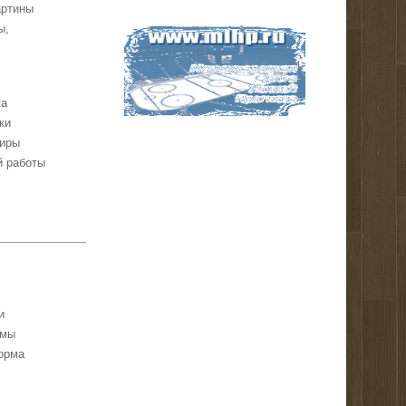
артины
ы,
ка
ки
ниры
й работы
и
умы
орма