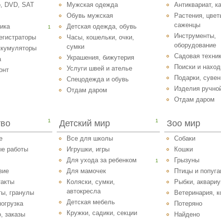
, DVD, SAT
Мужская одежда
Антиквариат, к
Обувь мужская
Растения, цвет
саженцы
ика
Детская одежда, обувь
1
Инструменты,
егистраторы
Часы, кошельки, очки,
оборудование
сумки
ккумуляторы
Садовая техни
Украшения, бижутерия
а
Поиски и наход
Услуги швей и ателье
онт
Подарки, суве
Спецодежда и обувь
Изделия ручно
Отдам даром
Отдам даром
1
1
тво
Детский мир
Зоо мир
е
Все для школы
Собаки
ые работы
Игрушки, игры
Кошки
Для ухода за ребенком
Грызуны
1
вие
Для мамочек
Птицы и попуга
такты
Коляски, сумки,
Рыбки, аквари
автокресла
ты, гранулы
Ветеринария, к
Детская мебель
погрузка
Потеряно
Кружки, садики, секции
, заказы
Найдено