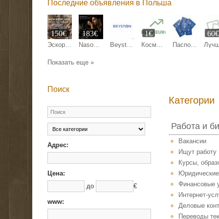
Последние объявления в Польша
150€
183€
1€
60
Эскорт работа Киев, Кишинев, Варшава, Берлин, Париж.
Nasomatto Black Afgano Extrait de Parfum 30 ml
Beyston — это международная онлайн-маркетплейс-платформа
Косметика и средства по уходу за собой
Паспорт Украины, гражданство, id карта
Показать еще »
Поиск
Категории
Работа и б
Вакансии
Адрес:
Ищут работу
Курсы, образ
Цена:
Юридические
Финансовые 
до
€
Интернет-усл
www:
Деловые кон
Переводы тек