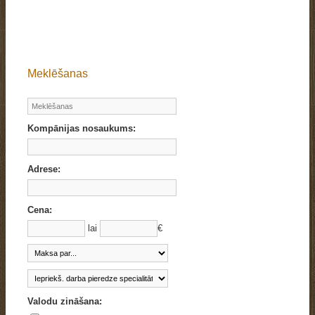
Meklēšanas
Kompānijas nosaukums:
Adrese:
Cena:
lai
€
Valodu zināšana: