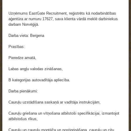
Uzņēmums EastGate Recruitment, reģistrēts kā nodarbinātības
aģentūra ar numuru 17627, sava klienta vārdā meklē darbiniekus
darbam Norvēģijā.
Darba vieta: Bergena
Prasības:
Pieredze amatā,
Labas angļu valodas zināšanas,
B kategorijas autovadītāja apliecība.
Darba pienākumi:
Cauruļu uzstādīšana saskaņā ar vadītāja instrukcijām,
Cauruļu griešana un vītņošana atbilstoši specifikācijai, izmantojot
atbilstošus rīkus,
Cauruļu un cauruļu montāža un nostiprināšana, cauruļu un citu