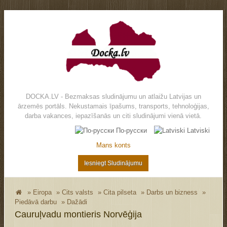
DOCKA.LV - Bezmaksas sludinājumu un atlaižu Latvijas un
ārzemēs portāls. Nekustamais īpašums, transports, tehnoloģijas,
darba vakances, iepazīšanās un citi sludinājumi vienā vietā.
По-русски
Latviski
Mans konts
Iesniegt Sludinājumu
»
Eiropa
»
Cits valsts
»
Cita pilseta
»
Darbs un bizness
»
Piedāvā darbu
»
Dažādi
Cauruļvadu montieris Norvēģija