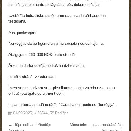
instalācijas elementu pielāgošana pēc dokumentācijas,
Uzstādīto hidraulisko sistēmu un cauruļvadu pārbaude un
testēšana.
Mēs piedāvājam:
Norvēģijas darba līgumu un pilnu sociālo nodrošinājumu,
Atalgojumu 260–300 NOK bruto stundā,
Ārzemju darba devējs nodrošina dzīvesvietu,
Iespēja strādāt virsstundas.
Interesentus lūdzam sūtīt pieteikumus angļu valodā uz e-pastu:
office@eastgaterecruitment.com
E-pasta temata rindā norādīt: "Cauruļvadu montieris Norvēģija".
01/09/2025
, #
26544
,
Rediģēt
← Rūpniecības krāsotājs
Miesnieks – gaļas apstrādātājs
Norvēģija
Norvēģija →