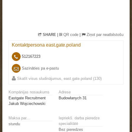
SHARE
|
QR code
|
Ziņot par neatbilstošu
Kontaktpersona
east.gate.poland
512167223
Sazināties pa e-pastu
Skatīt visus sludinājumus, east.gate.poland (130)
Kompānijas nosaukums
Adrese
Eastgate Recruitment
Budowlanych 31
Jakub Wojciechowski
Maksa par...
Iepriekš. darba pieredze
specialitātē
stundu
Bez pieredzes