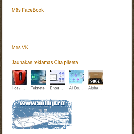
Mēs FaceBook
Mēs VK
Jaunākās reklāmas Cita pilseta
900€
Новый мини-экскаватор QL-18 ECO, 1,8 т — цена договорная
Teknete
Enterprise Document Extraction Tool: Teknete
AI Document Processing Europe: Teknete
AlphaTheta XDJ-AZ, AlphaTheta OMNIS-DUO, Pioneer DJ OPUS-QUAD, Pioneer DJ XDJ-RX3, Pioneer XDJ-XZ