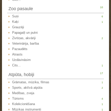
10
Zoo pasaule
Suņi
6
Kaķi
1
Grauzēji
Papagaiļi un putni
Zivtiņas, akvāriji
2
Veterinārija, barība
Pazaudēts
Atrasts
Uzdāvināsim
Cits...
1
17
Atpūta, hobiji
Grāmatas, mūzika, filmas
1
Sports, aktīvā atpūta
2
Medības, zveja
Tūrisms
4
Kolekcionēšana
1
Mūzikas instrumenti
1