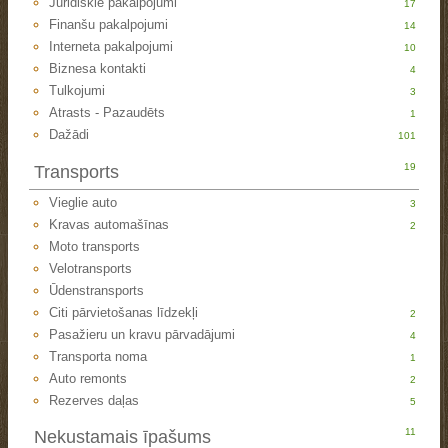
Juridiskie pakalpojumi
17
Finanšu pakalpojumi
14
Interneta pakalpojumi
10
Biznesa kontakti
4
Tulkojumi
3
Atrasts - Pazaudēts
1
Dažādi
101
19
Transports
Vieglie auto
3
Kravas automašīnas
2
Moto transports
Velotransports
Ūdenstransports
Citi pārvietošanas līdzekļi
2
Pasažieru un kravu pārvadājumi
4
Transporta noma
1
Auto remonts
2
Rezerves daļas
5
11
Nekustamais īpašums