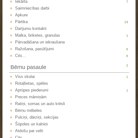
Iekārta
7
Saimniecības darbi
Apkure
Pārtika
23
Darījumu kontakti
Malka, briketes, granulas
1
Pārvadāšana un iekraušana
Ražošana, pasūtījumi
6
Cits...
6
2
Bērnu pasaule
Viss skolai
1
Rotaļlietas, spēles
Aprūpes piederumi
1
Preces māmiņām
Ratiņi, somas un auto krēsli
Bērnu mēbeles
Pulciņi, dārziņi, sekcijas
Šūpoles un kalniņi
Atdošu par velti
Cits...