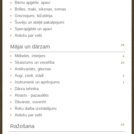
Bērnu apģērbi, apavi
Brilles, maki, siksnas, somas
Greznojumi, bižutērija
Šuvēju un ateljē pakalpojumi
Specapģērbi un apavi
Atdošu par velti
28
Mājai un dārzam
Mēbeles, interjers
4
Skaistums un veselība
20
Antikvariāts, gleznas
Augi, ziedi, stādi
3
Instrumenti un aprīkojums
1
Dārza tehnika
Atrasts - pazaudēts
Dāvanas, suvenīri
Roku darba izstrādājumi
Atdošu par velti
43
Ražošana