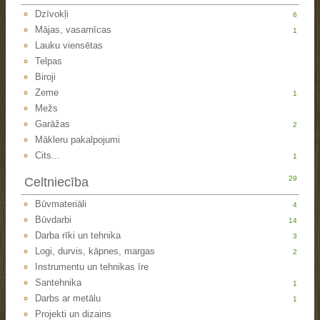
Dzīvokļi
6
Mājas, vasarnīcas
1
Lauku viensētas
Telpas
Biroji
Zeme
1
Mežs
Garāžas
2
Mākleru pakalpojumi
Cits...
1
29
Celtniecība
Būvmateriāli
4
Būvdarbi
14
Darba rīki un tehnika
3
Logi, durvis, kāpnes, margas
2
Instrumentu un tehnikas īre
Santehnika
1
Darbs ar metālu
1
Projekti un dizains