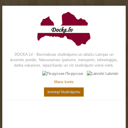
DOCKA.LV - Bezmaksas sludinājumu un atlaižu Latvijas un
ārzemēs portāls. Nekustamais īpašums, transports, tehnoloģijas,
darba vakances, iepazīšanās un citi sludinājumi vienā vietā.
По-русски
Latviski
Mans konts
Iesniegt Sludinājumu