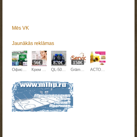
Mēs VK
Jaunākās reklāmas
56€
870€
150€
Офисная бумага Svetocopy и Ballet от производителя - оптом
Крем против морщин Mesoestetic Age Element 50 мл на Beyston
QL-500Y LAWN MOWER
Grāmatvedības pakalpojumi
АСТОН - Оптовые продажи подсолнечного масла от завода. Экспорт