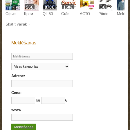
56€
870€
150€
3€
Офисная бумага Svetocopy и Ballet от производителя - оптом
Крем против морщин Mesoestetic Age Element 50 мл на Beyston
QL-500Y LAWN MOWER
Grāmatvedības pakalpojumi
АСТОН - Оптовые продажи подсолнечного масла от завода. Экспорт
Pārdodam margu detaļas.
Meklējam kandidātu Anglijas uzņēmuma pārstāvniecības direkto
Skatīt vairāk »
Meklēšanas
Adrese:
Cena:
lai
€
www: