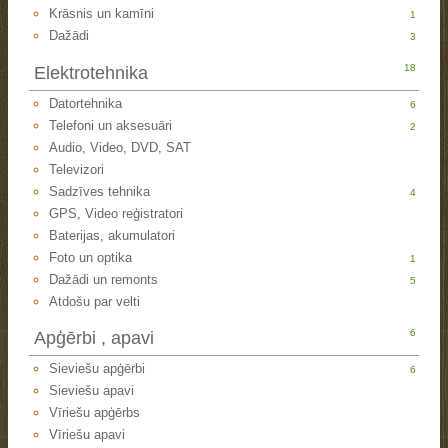
Krāsnis un kamīni
1
Dažādi
3
18
Elektrotehnika
Datortehnika
6
Telefoni un aksesuāri
2
Audio, Video, DVD, SAT
Televizori
Sadzīves tehnika
4
GPS, Video reģistratori
Baterijas, akumulatori
Foto un optika
1
Dažādi un remonts
5
Atdošu par velti
6
Apģērbi , apavi
Sieviešu apģērbi
6
Sieviešu apavi
Vīriešu apģērbs
Vīriešu apavi