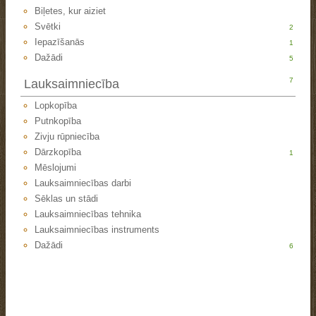
Biļetes, kur aiziet
Svētki
2
Iepazīšanās
1
Dažādi
5
7
Lauksaimniecība
Lopkopība
Putnkopība
Zivju rūpniecība
Dārzkopība
1
Mēslojumi
Lauksaimniecības darbi
Sēklas un stādi
Lauksaimniecības tehnika
Lauksaimniecības instruments
Dažādi
6