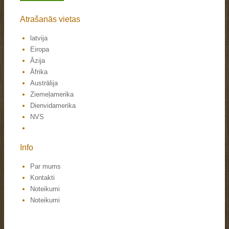
Atrašanās vietas
latvija
Eiropa
Āzija
Āfrika
Austrālija
Ziemeļamerika
Dienvidamerika
NVS
Info
Par mums
Kontakti
Noteikumi
Noteikumi