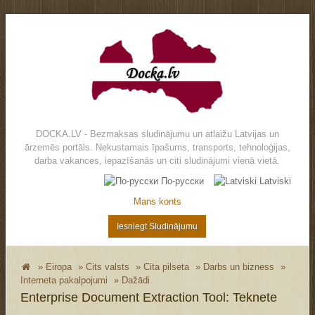
DOCKA.LV - Bezmaksas sludinājumu un atlaižu Latvijas un
ārzemēs portāls. Nekustamais īpašums, transports, tehnoloģijas,
darba vakances, iepazīšanās un citi sludinājumi vienā vietā.
По-русски
Latviski
Mans konts
Iesniegt Sludinājumu
»
Eiropa
»
Cits valsts
»
Cita pilseta
»
Darbs un bizness
»
Interneta pakalpojumi
»
Dažādi
Enterprise Document Extraction Tool: Teknete