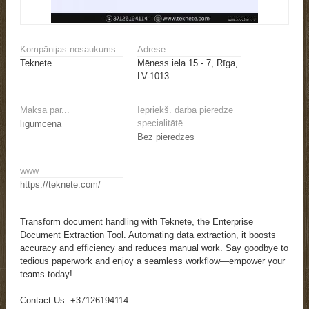
Kompānijas nosaukums
Adrese
Teknete
Mēness iela 15 - 7, Rīga,
LV-1013.
Maksa par...
Iepriekš. darba pieredze
specialitātē
līgumcena
Bez pieredzes
www
https://teknete.com/
Transform document handling with Teknete, the Enterprise
Document Extraction Tool. Automating data extraction, it boosts
accuracy and efficiency and reduces manual work. Say goodbye to
tedious paperwork and enjoy a seamless workflow—empower your
teams today!
Contact Us: +37126194114