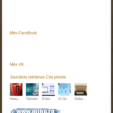
Mēs FaceBook
Mēs VK
Jaunākās reklāmas Cita pilseta
900€
Новый мини-экскаватор QL-18 ECO, 1,8 т — цена договорная
Teknete
Enterprise Document Extraction Tool: Teknete
AI Document Processing Europe: Teknete
AlphaTheta XDJ-AZ, AlphaTheta OMNIS-DUO, Pioneer DJ OPUS-QUAD, Pioneer DJ XDJ-RX3, Pioneer XDJ-XZ