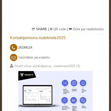
SHARE
|
QR code
|
Ziņot par neatbilstošu
Kontaktpersona
siateknete2025
26194114
Sazināties pa e-pastu
Skatīt visus sludinājumus, siateknete2025 (3)