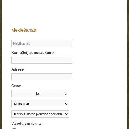
Meklēšanas
Kompānijas nosaukums:
Adrese:
Cena:
lai
€
Valodu zināšana: