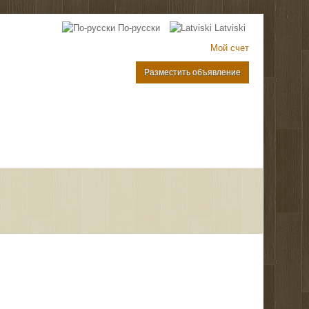
По-русски
Latviski
Мой счет
Разместить объявление