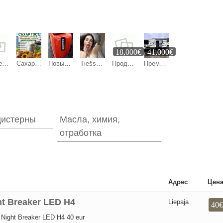
18,000€
41,000€
Универсал по внутренним работам
Сахар ГОСТ, зерновые, бобовые и масличные культуры оптом
Новый мини-экскаватор QL-18 ECO, 1,8 т — цена договорная
Tiešsaistes sekss
Продажа
Премиальный жилой модуль 28 м² — готовый дом-дача, гостевой дом или юнит для глэмпинга
цистерны
Масла, химия,
отработка
Адрес
Цен
t Breaker LED H4
Liepaja
40€
 Night Breaker LED H4 40 eur