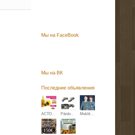
Мы на FaceBook
Мы на ВК
Последние объявления
3€
АСТОН - Оптовые продажи подсолнечного масла от завода. Экспорт
Pārdodam margu detaļas.
Meklējam kandidātu Anglijas uzņēmuma pārstāvniecības direktora amatam Latvijā.
150€