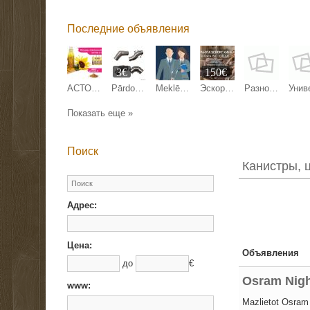
Последние объявления
3€
150€
АСТОН - Оптовые продажи подсолнечного масла от завода. Экспорт
Pārdodam margu detaļas.
Meklējam kandidātu Anglijas uzņēmuma pārstāvniecības direktora amatam Latvijā.
Эскорт работа Киев, Кишинев, Варшава, Берлин, Париж.
Разнорабочие на стройку
Показать еще »
Поиск
Канистры, 
Адрес:
Цена:
Объявления
до
€
Osram Nigh
www:
Mazlietot Osram