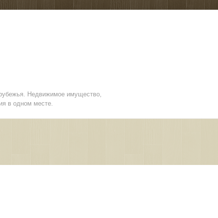
арубежья. Недвижимое имущество,
ия в одном месте.