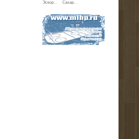
Эскорт работа Киев, Кишинев, Варшава, Берлин, Париж.
Сахар ГОСТ, зерновые, бобовые и масличные культуры оптом