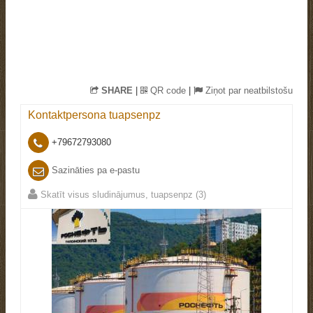
SHARE
|
QR code
|
Ziņot par neatbilstošu
Kontaktpersona
tuapsenpz
+79672793080
Sazināties pa e-pastu
Skatīt visus sludinājumus, tuapsenpz (3)