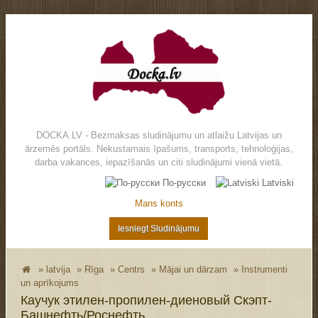
DOCKA.LV - Bezmaksas sludinājumu un atlaižu Latvijas un
ārzemēs portāls. Nekustamais īpašums, transports, tehnoloģijas,
darba vakances, iepazīšanās un citi sludinājumi vienā vietā.
По-русски
Latviski
Mans konts
Iesniegt Sludinājumu
»
latvija
»
Rīga
»
Centrs
»
Mājai un dārzam
»
Instrumenti
un aprīkojums
Каучук этилен-пропилен-диеновый Скэпт-
Башнефть/Роснефть