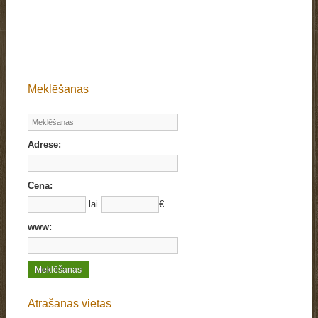
Meklēšanas
Adrese:
Cena:
lai
€
www:
Atrašanās vietas