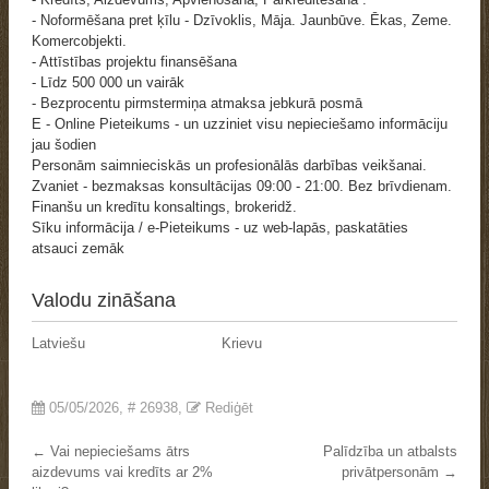
- Noformēšana pret ķīlu - Dzīvoklis, Māja. Jaunbūve. Ēkas, Zeme.
Komercobjekti.
- Attīstības projektu finansēšana
- Līdz 500 000 un vairāk
- Bezprocentu pirmstermiņa atmaksa jebkurā posmā
E - Online Pieteikums - un uzziniet visu nepieciešamo informāciju
jau šodien
Personām saimnieciskās un profesionālās darbības veikšanai.
Zvaniet - bezmaksas konsultācijas 09:00 - 21:00. Bez brīvdienam.
Finanšu un kredītu konsaltings, brokeridž.
Sīku informācija / e-Pieteikums - uz web-lapās, paskatāties
atsauci zemāk
Valodu zināšana
Latviešu
Krievu
05/05/2026
, #
26938
,
Rediģēt
← Vai nepieciešams ātrs
Palīdzība un atbalsts
aizdevums vai kredīts ar 2%
privātpersonām →