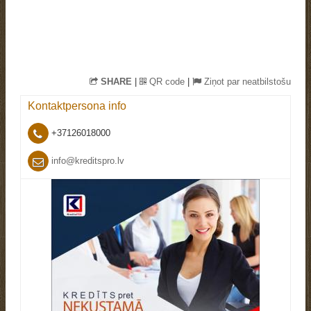
SHARE
|
QR code
|
Ziņot par neatbilstošu
Kontaktpersona
info
+37126018000
info@kreditspro.lv