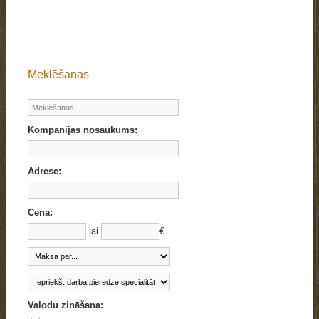
Meklēšanas
Kompānijas nosaukums:
Adrese:
Cena:
lai
€
Valodu zināšana: