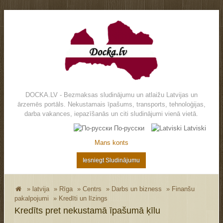
DOCKA.LV - Bezmaksas sludinājumu un atlaižu Latvijas un
ārzemēs portāls. Nekustamais īpašums, transports, tehnoloģijas,
darba vakances, iepazīšanās un citi sludinājumi vienā vietā.
По-русски
Latviski
Mans konts
Iesniegt Sludinājumu
»
latvija
»
Rīga
»
Centrs
»
Darbs un bizness
»
Finanšu
pakalpojumi
»
Kredīti un līzings
Kredīts pret nekustamā īpašumā ķīlu