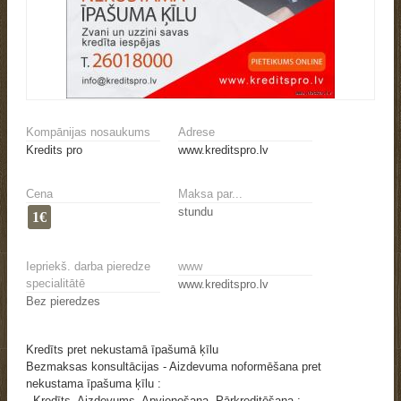
Kompānijas nosaukums
Adrese
Kredits pro
www.kreditspro.lv
Cena
Maksa par...
stundu
1€
Iepriekš. darba pieredze
www
specialitātē
www.kreditspro.lv
Bez pieredzes
Kredīts pret nekustamā īpašumā ķīlu
Bezmaksas konsultācijas - Aizdevuma noformēšana pret
nekustama īpašuma ķīlu :
- Kredīts, Aizdevums, Apvienošana, Pārkreditēšana :