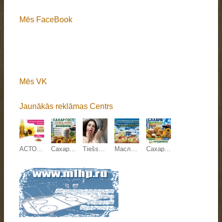
Mēs FaceBook
Mēs VK
Jaunākās reklāmas Centrs
АСТОН - Оптовые продажи подсолнечного масла от завода. Экспорт
Сахар ГОСТ, зерновые, бобовые и масличные культуры оптом
Tiešsaistes sekss
Масложировая и молочная продукция СолПро - экспортные поставки
Сахар, зерновые и зернобобовые, масличные культуры, корма